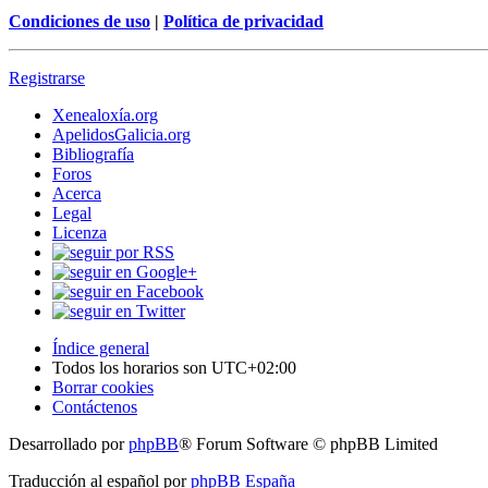
Condiciones de uso
|
Política de privacidad
Registrarse
Xenealoxía.org
ApelidosGalicia.org
Bibliografía
Foros
Acerca
Legal
Licenza
Índice general
Todos los horarios son
UTC+02:00
Borrar cookies
Contáctenos
Desarrollado por
phpBB
® Forum Software © phpBB Limited
Traducción al español por
phpBB España