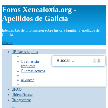
Foros Xenealoxía.org -
Apellidos de Galicia
Intercambio de información sobre historia familiar y apellidos de
Galicia
Obviar
Enlaces rápidos
Buscar
Búsq
Temas sin
respuesta
Temas activos
Buscar
FAQ
Identificarse
Registrarse