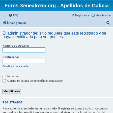
Foros Xenealoxía.org - Apellidos de Galicia
FAQ
Registrarse
Identificarse
B
Índice general
u
El administrador del sitio requiere que esté registrado y se
s
haya identificado para ver perfiles.
c
Nombre de Usuario:
a
r
Contraseña:
Olvidé mi contraseña
Recordar
Ocultar mi estado de conexión en esta sesión
REGISTRARSE
Para autenticarse debe estar registrado. Registrarse tomará solo unos pocos
segundos y le permitirá un amplio acceso al sistema. La Administración del