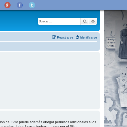
Buscar
Búsqueda avanza
Registrarse
Identificarse
ción del Sitio puede además otorgar permisos adicionales a los
as reglas de los foros mientras navega por el Sitio.