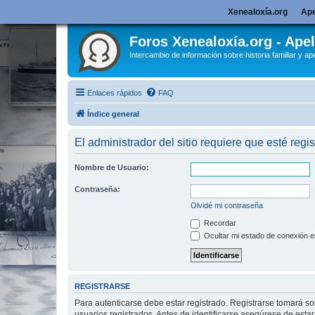
Xenealoxía.org
Ape
Foros Xenealoxía.org - Apel
Intercambio de información sobre historia familiar y ape
Enlaces rápidos
FAQ
Índice general
El administrador del sitio requiere que esté regis
Nombre de Usuario:
Contraseña:
Olvidé mi contraseña
Recordar
Ocultar mi estado de conexión e
REGISTRARSE
Para autenticarse debe estar registrado. Registrarse tomará s
usuarios registrados. Antes de identificarse asegúrese de estar 