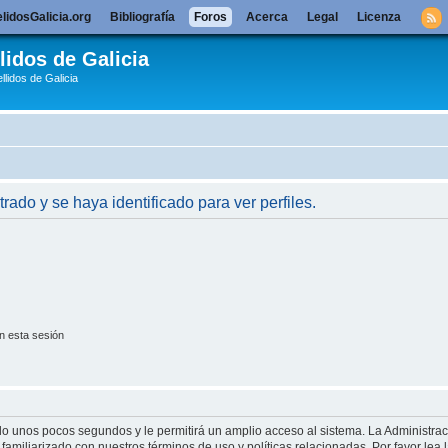
lidosGalicia.org
Bibliografía
Foros
Acerca
Legal
Licenza
lidos de Galicia
llidos de Galicia
trado y se haya identificado para ver perfiles.
n esta sesión
olo unos pocos segundos y le permitirá un amplio acceso al sistema. La Administra
familiarizado con nuestros términos de uso y políticas relacionadas. Por favor lea l