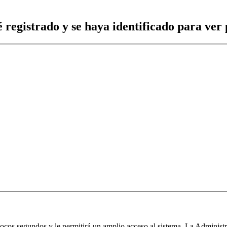
 registrado y se haya identificado para ver p
 pocos segundos y le permitirá un amplio acceso al sistema. La Administ