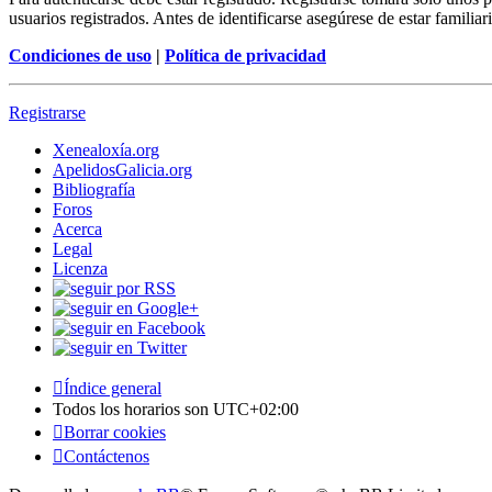
usuarios registrados. Antes de identificarse asegúrese de estar familiar
Condiciones de uso
|
Política de privacidad
Registrarse
Xenealoxía.org
ApelidosGalicia.org
Bibliografía
Foros
Acerca
Legal
Licenza
Índice general
Todos los horarios son
UTC+02:00
Borrar cookies
Contáctenos