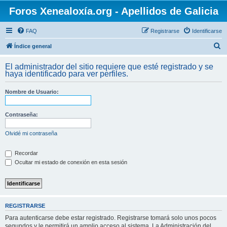
Foros Xenealoxía.org - Apellidos de Galicia
FAQ
Registrarse
Identificarse
B
Índice general
u
El administrador del sitio requiere que esté registrado y se
s
haya identificado para ver perfiles.
c
Nombre de Usuario:
a
r
Contraseña:
Olvidé mi contraseña
Recordar
Ocultar mi estado de conexión en esta sesión
REGISTRARSE
Para autenticarse debe estar registrado. Registrarse tomará solo unos pocos
segundos y le permitirá un amplio acceso al sistema. La Administración del