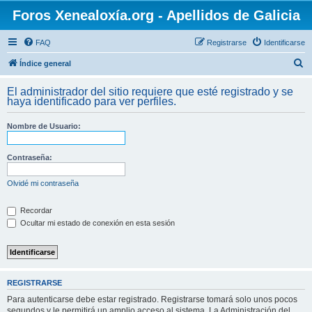
Foros Xenealoxía.org - Apellidos de Galicia
FAQ
Registrarse
Identificarse
B
Índice general
u
El administrador del sitio requiere que esté registrado y se
s
haya identificado para ver perfiles.
c
Nombre de Usuario:
a
r
Contraseña:
Olvidé mi contraseña
Recordar
Ocultar mi estado de conexión en esta sesión
REGISTRARSE
Para autenticarse debe estar registrado. Registrarse tomará solo unos pocos
segundos y le permitirá un amplio acceso al sistema. La Administración del