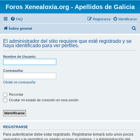
Foros Xenealoxía.org - Apellidos de Galicia
FAQ
Registrarse
Identificarse
B
Índice general
u
El administrador del sitio requiere que esté registrado y se
s
haya identificado para ver perfiles.
c
Nombre de Usuario:
a
r
Contraseña:
Olvidé mi contraseña
Recordar
Ocultar mi estado de conexión en esta sesión
REGISTRARSE
Para autenticarse debe estar registrado. Registrarse tomará solo unos pocos
segundos y le permitirá un amplio acceso al sistema. La Administración del