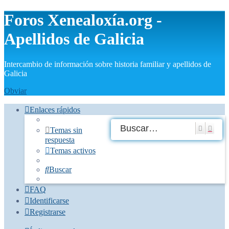
Foros Xenealoxía.org -
Apellidos de Galicia
Intercambio de información sobre historia familiar y apellidos de
Galicia
Obviar
Enlaces rápidos
Buscar
Búsq
Temas sin
respuesta
Temas activos
Buscar
FAQ
Identificarse
Registrarse