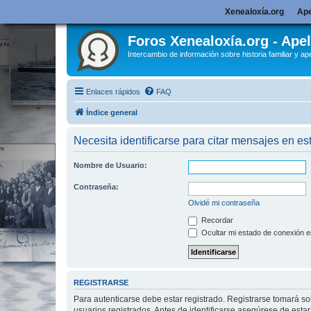
Xenealoxía.org
Ape
Foros Xenealoxía.org - Apel
Intercambio de información sobre historia familiar y ape
Enlaces rápidos
FAQ
Índice general
Necesita identificarse para citar mensajes en est
Nombre de Usuario:
Contraseña:
Olvidé mi contraseña
Recordar
Ocultar mi estado de conexión e
REGISTRARSE
Para autenticarse debe estar registrado. Registrarse tomará s
usuarios registrados. Antes de identificarse asegúrese de estar 