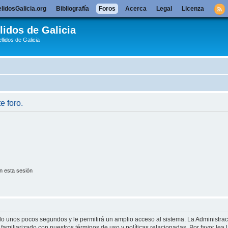
lidosGalicia.org
Bibliografía
Foros
Acerca
Legal
Licenza
lidos de Galicia
llidos de Galicia
e foro.
n esta sesión
olo unos pocos segundos y le permitirá un amplio acceso al sistema. La Administra
familiarizado con nuestros términos de uso y políticas relacionadas. Por favor lea l