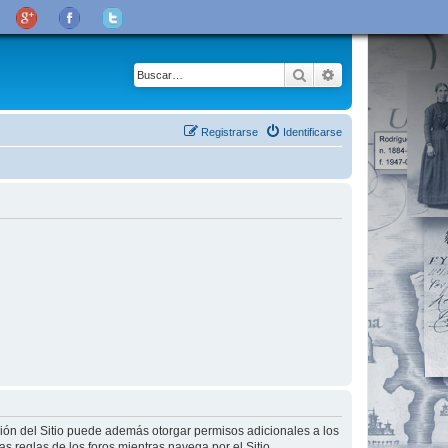
Buscar
Búsqueda avanza
Registrarse
Identificarse
ción del Sitio puede además otorgar permisos adicionales a los
as reglas de los foros mientras navega por el Sitio.