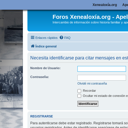
Xenealoxía.org
Ape
Foros Xenealoxía.org - Apel
Intercambio de información sobre historia familiar y ape
Enlaces rápidos
FAQ
Índice general
Necesita identificarse para citar mensajes en est
Nombre de Usuario:
Contraseña:
Olvidé mi contraseña
Recordar
Ocultar mi estado de conexión e
REGISTRARSE
Para autenticarse debe estar registrado. Registrarse tomará s
usuarios registrados. Antes de identificarse asegúrese de estar 