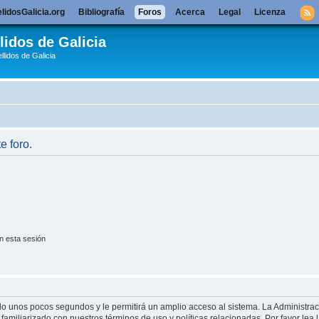
lidosGalicia.org
Bibliografía
Foros
Acerca
Legal
Licenza
lidos de Galicia
llidos de Galicia
e foro.
n esta sesión
olo unos pocos segundos y le permitirá un amplio acceso al sistema. La Administra
familiarizado con nuestros términos de uso y políticas relacionadas. Por favor lea l