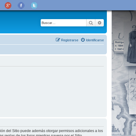
Buscar
Búsqueda avanza
Registrarse
Identificarse
ción del Sitio puede además otorgar permisos adicionales a los
as reglas de los foros mientras navega por el Sitio.