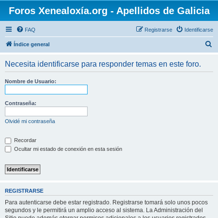
Foros Xenealoxía.org - Apellidos de Galicia
FAQ
Registrarse
Identificarse
B
Índice general
u
Necesita identificarse para responder temas en este foro.
s
c
Nombre de Usuario:
a
r
Contraseña:
Olvidé mi contraseña
Recordar
Ocultar mi estado de conexión en esta sesión
REGISTRARSE
Para autenticarse debe estar registrado. Registrarse tomará solo unos pocos
segundos y le permitirá un amplio acceso al sistema. La Administración del
Sitio puede además otorgar permisos adicionales a los usuarios registrados.