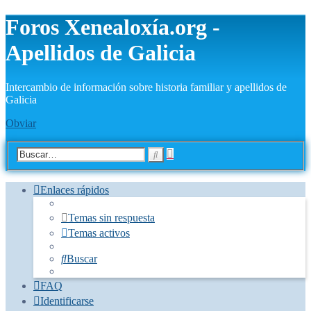
Foros Xenealoxía.org -
Apellidos de Galicia
Intercambio de información sobre historia familiar y apellidos de
Galicia
Obviar
Búsqueda
Buscar
avanzada
Enlaces rápidos
Temas sin respuesta
Temas activos
Buscar
FAQ
Identificarse