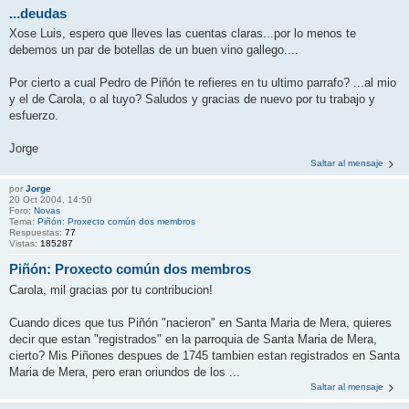
...deudas
Xose Luis, espero que lleves las cuentas claras...por lo menos te
debemos un par de botellas de un buen vino gallego....
Por cierto a cual Pedro de Piñón te refieres en tu ultimo parrafo? ...al mio
y el de Carola, o al tuyo? Saludos y gracias de nuevo por tu trabajo y
esfuerzo.
Jorge
Saltar al mensaje
por
Jorge
20 Oct 2004, 14:50
Foro:
Novas
Tema:
Piñón: Proxecto común dos membros
Respuestas:
77
Vistas:
185287
Piñón: Proxecto común dos membros
Carola, mil gracias por tu contribucion!
Cuando dices que tus Piñón "nacieron" en Santa Maria de Mera, quieres
decir que estan "registrados" en la parroquia de Santa Maria de Mera,
cierto? Mis Piñones despues de 1745 tambien estan registrados en Santa
Maria de Mera, pero eran oriundos de los ...
Saltar al mensaje