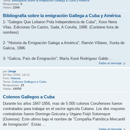
Tema:
Bibliografia sobre la emigración Gallega a Cuba y América
Respuestas:
0
Vistas:
2266
Bibliografia sobre la emigración Gallega a Cuba y América
1- "Galegos Que Loitaron Pola Independencia de Cuba"; Xose Neira
Vilas, Ediciones Do Castro, Sada, A Coruña, 1998. (Contiene lista de
nombres)
2- "Historia da Emigración Galega a América"; Ramón Villares, Xunta de
Galicia, 1996.
3- "Galicia, País de Emigración"; María Xosé Rodríguez Galdo ...
Saltar al mensaje
por
Jorge
03 Nov 2004, 16:12
Foro:
Historia
Tema:
Colonos Gallegos a Cuba
Respuestas:
15
Vistas:
16050
Colonos Gallegos a Cuba
Durante los años 1847-1856, mas de 5.000 colonos Coruñenses fueron
contratados para trabajar en el sector agricola Cubano. Los dos mayores
contratistas fueron Domingo Goicuria y Urgano Feijó Sotomayor
(Ourense). Este ultimo bajo el nombre de "Compañia Patriótica Mercantil
de Inmigración". Estas ...
Saltar al mensaje