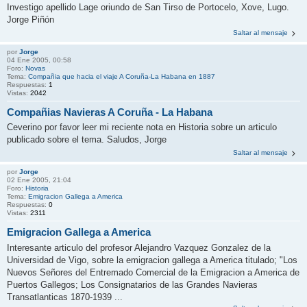
Investigo apellido Lage oriundo de San Tirso de Portocelo, Xove, Lugo.
Jorge Piñón
Saltar al mensaje
por
Jorge
04 Ene 2005, 00:58
Foro:
Novas
Tema:
Compañia que hacia el viaje A Coruña-La Habana en 1887
Respuestas:
1
Vistas:
2042
Compañias Navieras A Coruña - La Habana
Ceverino por favor leer mi reciente nota en Historia sobre un articulo
publicado sobre el tema. Saludos, Jorge
Saltar al mensaje
por
Jorge
02 Ene 2005, 21:04
Foro:
Historia
Tema:
Emigracion Gallega a America
Respuestas:
0
Vistas:
2311
Emigracion Gallega a America
Interesante articulo del profesor Alejandro Vazquez Gonzalez de la
Universidad de Vigo, sobre la emigracion gallega a America titulado; "Los
Nuevos Señores del Entremado Comercial de la Emigracion a America de
Puertos Gallegos; Los Consignatarios de las Grandes Navieras
Transatlanticas 1870-1939 ...