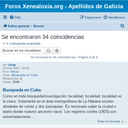
Foros Xenealoxía.org - Apellidos de Galicia
FAQ
Registrarse
Identificarse
B
Índice general
Buscar
u
Se encontraron 34 coincidencias
s
Ir a búsqueda avanzada
c
Buscar
Búsqueda avanzada
a
Se encontraron 34 coincidencias • Página
1
de
1
r
por
Jorge
24 Feb 2007, 20:59
Foro:
Novas
Tema:
Búsqueda en Cuba
Respuestas:
2
Vistas:
2548
Busqueda en Cuba
Como en toda búsqueda/investigación; localidad, localidad, localidad es
la clave. Solamente en el área metropolitana de La Habana existen
alrededor de veinte y dos parroquias. Es necesario saber la ciudad o
barrio donde nuestro ancestro nació. Los registros civiles (1903) son
extremadamente ...
Saltar al mensaje