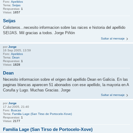
Foro:
Apelidos
Tema:
Seijas
Respuestas:
1
Vistas:
1657
Seijas
Colisteros...necesito informacion sobre las raices e historia del apellido
SEIJAS. Mil gracias a todos. Jorge Piñón
Saltar al mensaje
por
Jorge
16 Sep 2005, 13:59
Foro:
Apelidos
Tema:
Dean
Respuestas:
1
Vistas:
1828
Dean
Necesito informacion sobre el origen del apellido Dean en Galicia. En las
paginas blancas aparecen 51 abonados con ese apellido, la mayoria en A
Coruña y Lugo. Muchas Gracias. Jorge
Saltar al mensaje
por
Jorge
17 Jul 2005, 21:40
Foro:
Buscas
Tema:
Familia Lage (San Tirso de Portocelo-Xove)
Respuestas:
1
Vistas:
2177
Familia Lage (San Tirso de Portocelo-Xove)