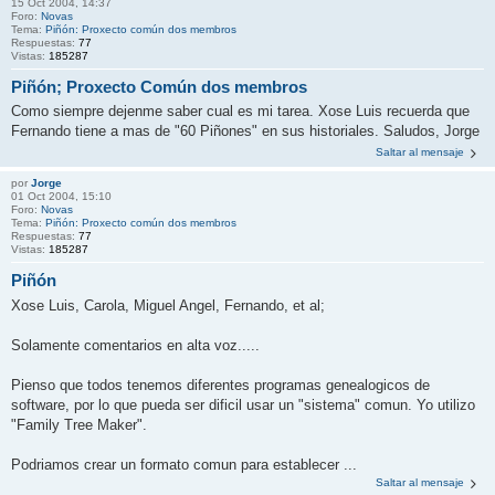
15 Oct 2004, 14:37
Foro:
Novas
Tema:
Piñón: Proxecto común dos membros
Respuestas:
77
Vistas:
185287
Piñón; Proxecto Común dos membros
Como siempre dejenme saber cual es mi tarea. Xose Luis recuerda que
Fernando tiene a mas de "60 Piñones" en sus historiales. Saludos, Jorge
Saltar al mensaje
por
Jorge
01 Oct 2004, 15:10
Foro:
Novas
Tema:
Piñón: Proxecto común dos membros
Respuestas:
77
Vistas:
185287
Piñón
Xose Luis, Carola, Miguel Angel, Fernando, et al;
Solamente comentarios en alta voz.....
Pienso que todos tenemos diferentes programas genealogicos de
software, por lo que pueda ser dificil usar un "sistema" comun. Yo utilizo
"Family Tree Maker".
Podriamos crear un formato comun para establecer ...
Saltar al mensaje