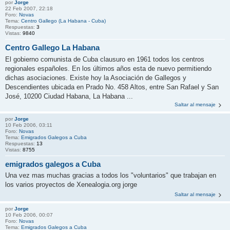
por
Jorge
22 Feb 2007, 22:18
Foro:
Novas
Tema:
Centro Gallego (La Habana - Cuba)
Respuestas:
3
Vistas:
9840
Centro Gallego La Habana
El gobierno comunista de Cuba clausuro en 1961 todos los centros
regionales españoles. En los últimos años esta de nuevo permitiendo
dichas asociaciones. Existe hoy la Asociación de Gallegos y
Descendientes ubicada en Prado No. 458 Altos, entre San Rafael y San
José, 10200 Ciudad Habana, La Habana ...
Saltar al mensaje
por
Jorge
10 Feb 2006, 03:11
Foro:
Novas
Tema:
Emigrados Galegos a Cuba
Respuestas:
13
Vistas:
8755
emigrados galegos a Cuba
Una vez mas muchas gracias a todos los "voluntarios" que trabajan en
los varios proyectos de Xenealogia.org jorge
Saltar al mensaje
por
Jorge
10 Feb 2006, 00:07
Foro:
Novas
Tema:
Emigrados Galegos a Cuba