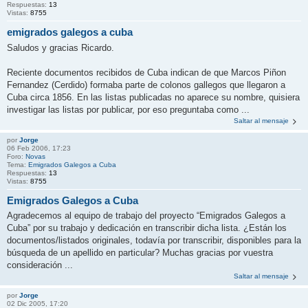
Respuestas:
13
Vistas:
8755
emigrados galegos a cuba
Saludos y gracias Ricardo.
Reciente documentos recibidos de Cuba indican de que Marcos Piñon
Fernandez (Cerdido) formaba parte de colonos gallegos que llegaron a
Cuba circa 1856. En las listas publicadas no aparece su nombre, quisiera
investigar las listas por publicar, por eso preguntaba como ...
Saltar al mensaje
por
Jorge
06 Feb 2006, 17:23
Foro:
Novas
Tema:
Emigrados Galegos a Cuba
Respuestas:
13
Vistas:
8755
Emigrados Galegos a Cuba
Agradecemos al equipo de trabajo del proyecto “Emigrados Galegos a
Cuba” por su trabajo y dedicación en transcribir dicha lista. ¿Están los
documentos/listados originales, todavía por transcribir, disponibles para la
búsqueda de un apellido en particular? Muchas gracias por vuestra
consideración ...
Saltar al mensaje
por
Jorge
02 Dic 2005, 17:20