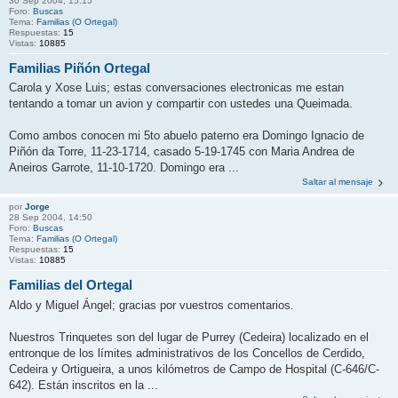
30 Sep 2004, 15:15
Foro:
Buscas
Tema:
Familias (O Ortegal)
Respuestas:
15
Vistas:
10885
Familias Piñón Ortegal
Carola y Xose Luis; estas conversaciones electronicas me estan
tentando a tomar un avion y compartir con ustedes una Queimada.
Como ambos conocen mi 5to abuelo paterno era Domingo Ignacio de
Piñón da Torre, 11-23-1714, casado 5-19-1745 con Maria Andrea de
Aneiros Garrote, 11-10-1720. Domingo era ...
Saltar al mensaje
por
Jorge
28 Sep 2004, 14:50
Foro:
Buscas
Tema:
Familias (O Ortegal)
Respuestas:
15
Vistas:
10885
Familias del Ortegal
Aldo y Miguel Ángel; gracias por vuestros comentarios.
Nuestros Trinquetes son del lugar de Purrey (Cedeira) localizado en el
entronque de los límites administrativos de los Concellos de Cerdido,
Cedeira y Ortigueira, a unos kilómetros de Campo de Hospital (C-646/C-
642). Están inscritos en la ...