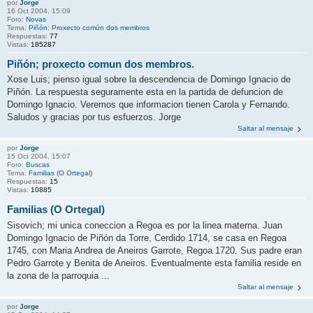
por
Jorge
16 Oct 2004, 15:09
Foro:
Novas
Tema:
Piñón: Proxecto común dos membros
Respuestas:
77
Vistas:
185287
Piñón; proxecto comun dos membros.
Xose Luis; pienso igual sobre la descendencia de Domingo Ignacio de
Piñón. La respuesta seguramente esta en la partida de defuncion de
Domingo Ignacio. Veremos que informacion tienen Carola y Fernando.
Saludos y gracias por tus esfuerzos. Jorge
Saltar al mensaje
por
Jorge
15 Oct 2004, 15:07
Foro:
Buscas
Tema:
Familias (O Ortegal)
Respuestas:
15
Vistas:
10885
Familias (O Ortegal)
Sisovich; mi unica coneccion a Regoa es por la linea materna. Juan
Domingo Ignacio de Piñón da Torre, Cerdido 1714, se casa en Regoa
1745, con Maria Andrea de Aneiros Garrote, Regoa 1720. Sus padre eran
Pedro Garrote y Benita de Aneiros. Eventualmente esta familia reside en
la zona de la parroquia ...
Saltar al mensaje
por
Jorge