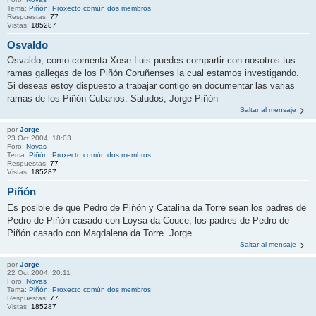
Tema:
Piñón: Proxecto común dos membros
Respuestas:
77
Vistas:
185287
Osvaldo
Osvaldo; como comenta Xose Luis puedes compartir con nosotros tus
ramas gallegas de los Piñón Coruñenses la cual estamos investigando.
Si deseas estoy dispuesto a trabajar contigo en documentar las varias
ramas de los Piñón Cubanos. Saludos, Jorge Piñón
Saltar al mensaje
por
Jorge
23 Oct 2004, 18:03
Foro:
Novas
Tema:
Piñón: Proxecto común dos membros
Respuestas:
77
Vistas:
185287
Piñón
Es posible de que Pedro de Piñón y Catalina da Torre sean los padres de
Pedro de Piñón casado con Loysa da Couce; los padres de Pedro de
Piñón casado con Magdalena da Torre. Jorge
Saltar al mensaje
por
Jorge
22 Oct 2004, 20:11
Foro:
Novas
Tema:
Piñón: Proxecto común dos membros
Respuestas:
77
Vistas:
185287