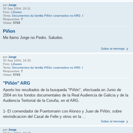
por
Jorge
30 Sep 2004, 20:11
Foro:
Liñaxes
Tema:
Documentos da familia Piñón coservados no ARG .I
Respuestas:
7
Vistas:
5703
Piñon
Me llamo Jorge no Pedro. Saludos.
Saltar al mensaje
por
Jorge
30 Sep 2004, 16:35
Foro:
Liñaxes
Tema:
Documentos da familia Piñón coservados no ARG .I
Respuestas:
7
Vistas:
5703
"Piñón" ARG
Aporto los resultados de la busqueda "Piñón", efectuada en Junio de
2004 en los fondos documentales de la Real Audiencia de Galicia y de la
Audiencia Teritorial de la Coruña, en el ARG.
1- El comendador de Puertomarin con Alonso y Juan de Piñón, sobre
reivindicacion del Casal de Felle y otros en la ...
Saltar al mensaje
por
Jorge