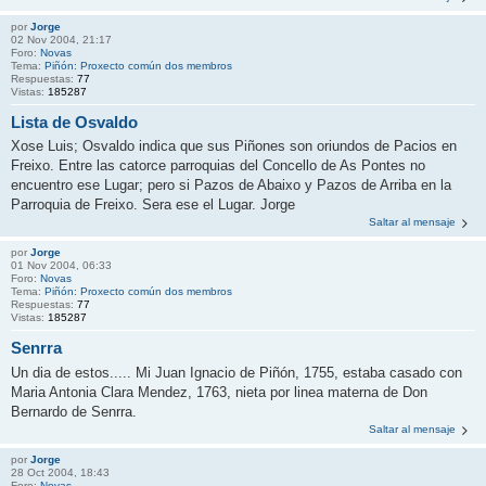
por
Jorge
02 Nov 2004, 21:17
Foro:
Novas
Tema:
Piñón: Proxecto común dos membros
Respuestas:
77
Vistas:
185287
Lista de Osvaldo
Xose Luis; Osvaldo indica que sus Piñones son oriundos de Pacios en
Freixo. Entre las catorce parroquias del Concello de As Pontes no
encuentro ese Lugar; pero si Pazos de Abaixo y Pazos de Arriba en la
Parroquia de Freixo. Sera ese el Lugar. Jorge
Saltar al mensaje
por
Jorge
01 Nov 2004, 06:33
Foro:
Novas
Tema:
Piñón: Proxecto común dos membros
Respuestas:
77
Vistas:
185287
Senrra
Un dia de estos..... Mi Juan Ignacio de Piñón, 1755, estaba casado con
Maria Antonia Clara Mendez, 1763, nieta por linea materna de Don
Bernardo de Senrra.
Saltar al mensaje
por
Jorge
28 Oct 2004, 18:43
Foro:
Novas