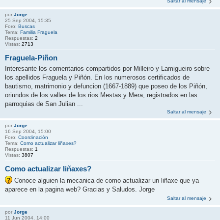
Saltar al mensaje
por
Jorge
25 Sep 2004, 15:35
Foro:
Buscas
Tema:
Familia Fraguela
Respuestas:
2
Vistas:
2713
Fraguela-Piñon
Interesante los comentarios compartidos por Milleiro y Lamigueiro sobre
los apellidos Fraguela y Piñón. En los numerosos certificados de
bautismo, matrimonio y defuncion (1667-1889) que poseo de los Piñón,
oriundos de los valles de los rios Mestas y Mera, registrados en las
parroquias de San Julian ...
Saltar al mensaje
por
Jorge
16 Sep 2004, 15:00
Foro:
Coordinación
Tema:
Como actualizar liñaxes?
Respuestas:
1
Vistas:
3807
Como actualizar liñaxes?
Conoce alguien la mecanica de como actualizar un liñaxe que ya
aparece en la pagina web? Gracias y Saludos. Jorge
Saltar al mensaje
por
Jorge
11 Jun 2004, 14:00