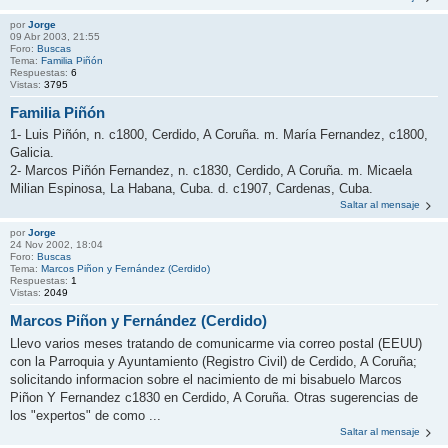
por
Jorge
09 Abr 2003, 21:55
Foro:
Buscas
Tema:
Familia Piñón
Respuestas:
6
Vistas:
3795
Familia Piñón
1- Luis Piñón, n. c1800, Cerdido, A Coruña. m. María Fernandez, c1800,
Galicia.
2- Marcos Piñón Fernandez, n. c1830, Cerdido, A Coruña. m. Micaela
Milian Espinosa, La Habana, Cuba. d. c1907, Cardenas, Cuba.
Saltar al mensaje
por
Jorge
24 Nov 2002, 18:04
Foro:
Buscas
Tema:
Marcos Piñon y Fernández (Cerdido)
Respuestas:
1
Vistas:
2049
Marcos Piñon y Fernández (Cerdido)
Llevo varios meses tratando de comunicarme via correo postal (EEUU)
con la Parroquia y Ayuntamiento (Registro Civil) de Cerdido, A Coruña;
solicitando informacion sobre el nacimiento de mi bisabuelo Marcos
Piñon Y Fernandez c1830 en Cerdido, A Coruña. Otras sugerencias de
los "expertos" de como ...
Saltar al mensaje