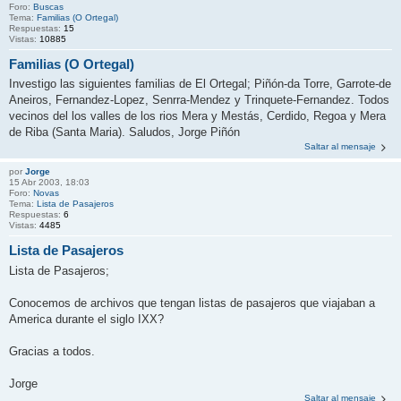
Foro:
Buscas
Tema:
Familias (O Ortegal)
Respuestas:
15
Vistas:
10885
Familias (O Ortegal)
Investigo las siguientes familias de El Ortegal; Piñón-da Torre, Garrote-de
Aneiros, Fernandez-Lopez, Senrra-Mendez y Trinquete-Fernandez. Todos
vecinos del los valles de los rios Mera y Mestás, Cerdido, Regoa y Mera
de Riba (Santa Maria). Saludos, Jorge Piñón
Saltar al mensaje
por
Jorge
15 Abr 2003, 18:03
Foro:
Novas
Tema:
Lista de Pasajeros
Respuestas:
6
Vistas:
4485
Lista de Pasajeros
Lista de Pasajeros;
Conocemos de archivos que tengan listas de pasajeros que viajaban a
America durante el siglo IXX?
Gracias a todos.
Jorge
Saltar al mensaje