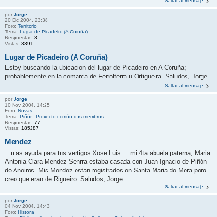
Saltar al mensaje
por
Jorge
20 Dic 2004, 23:38
Foro:
Territorio
Tema:
Lugar de Picadeiro (A Coruña)
Respuestas:
3
Vistas:
3391
Lugar de Picadeiro (A Coruña)
Estoy buscando la ubicacion del lugar de Picadeiro en A Coruña;
probablemente en la comarca de Ferrolterra u Ortigueira. Saludos, Jorge
Saltar al mensaje
por
Jorge
10 Nov 2004, 14:25
Foro:
Novas
Tema:
Piñón: Proxecto común dos membros
Respuestas:
77
Vistas:
185287
Mendez
...mas ayuda para tus vertigos Xose Luis.....mi 4ta abuela paterna, Maria
Antonia Clara Mendez Senrra estaba casada con Juan Ignacio de Piñón
de Aneiros. Mis Mendez estan registrados en Santa Maria de Mera pero
creo que eran de Rigueiro. Saludos, Jorge.
Saltar al mensaje
por
Jorge
04 Nov 2004, 14:43
Foro:
Historia