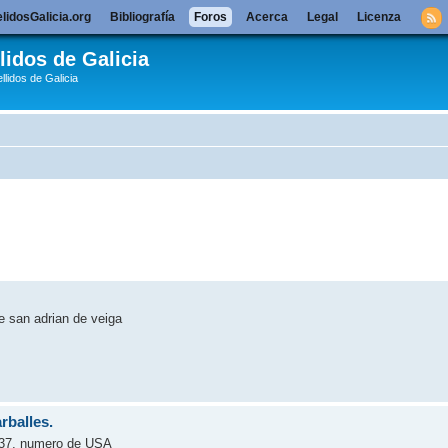
lidosGalicia.org
Bibliografía
Foros
Acerca
Legal
Licenza
lidos de Galicia
llidos de Galicia
de san adrian de veiga
rballes.
0137, numero de USA