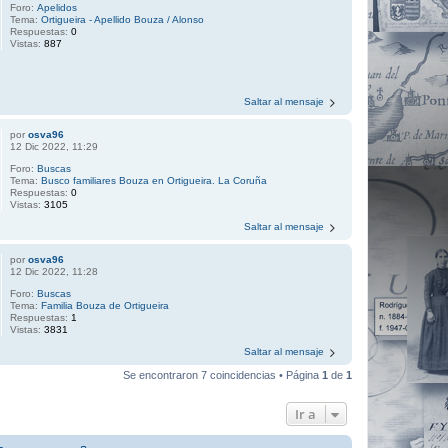
Foro:
Apelidos
Tema:
Ortigueira - Apellido Bouza / Alonso
Respuestas:
0
Vistas:
887
Saltar al mensaje
por
osva96
12 Dic 2022, 11:29
Foro:
Buscas
Tema:
Busco familiares Bouza en Ortigueira. La Coruña
Respuestas:
0
Vistas:
3105
Saltar al mensaje
por
osva96
12 Dic 2022, 11:28
Foro:
Buscas
Tema:
Familia Bouza de Ortigueira
Respuestas:
1
Vistas:
3831
Saltar al mensaje
Se encontraron 7 coincidencias • Página
1
de
1
Ir a