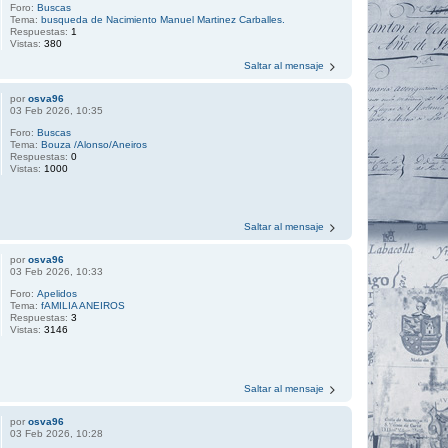
Foro:
Buscas
Tema:
busqueda de Nacimiento Manuel Martinez Carballes.
Respuestas:
1
Vistas:
380
Saltar al mensaje
por
osva96
03 Feb 2026, 10:35
Foro:
Buscas
Tema:
Bouza /Alonso/Aneiros
Respuestas:
0
Vistas:
1000
Saltar al mensaje
por
osva96
03 Feb 2026, 10:33
Foro:
Apelidos
Tema:
fAMILIA ANEIROS
Respuestas:
3
Vistas:
3146
Saltar al mensaje
por
osva96
03 Feb 2026, 10:28