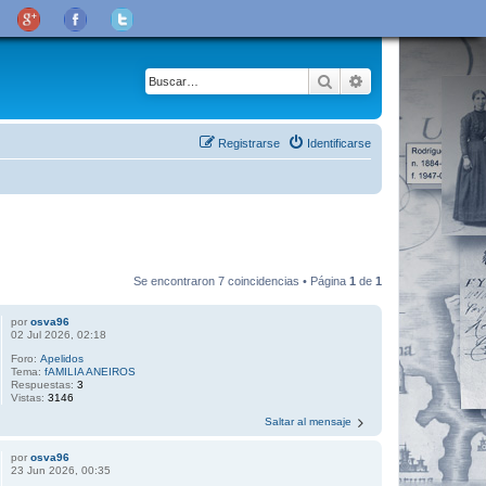
Buscar
Búsqueda avanza
Registrarse
Identificarse
Se encontraron 7 coincidencias • Página
1
de
1
por
osva96
02 Jul 2026, 02:18
Foro:
Apelidos
Tema:
fAMILIA ANEIROS
Respuestas:
3
Vistas:
3146
Saltar al mensaje
por
osva96
23 Jun 2026, 00:35