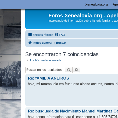
Xenealoxía.org
Ape
Foros Xenealoxía.org - Apel
Intercambio de información sobre historia familiar y ape
Enlaces rápidos
FAQ
Índice general
Buscar
Se encontraron 7 coincidencias
Ir a búsqueda avanzada
Buscar
Búsqueda avanzada
Re: fAMILIA ANEIROS
hola, mi tatarabuelo era fructuoso alonso aneiros, natural 
Re: busqueda de Nacimiento Manuel Martinez Ca
hola, tengo informacion para ti, escribeme al +1 305 747