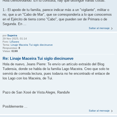
Hola cientovolando: En tu consulta, hay que distinguir varias cosas:
1.- El apodo de tu familia, parece indicar más a un "vigilante", militar o
no, que a un "Cabo de Mar", que se correspondería a lo que conocemos
en el Ejército de tierra como "Cabo", que pueden ser de Primara o de
Segunda. En ...
Saltar al mensaje
por
Sapeira
29 Nov 2025, 01:14
Foro:
Liñaxes
Tema:
Linaje Maceira Tui siglo diecinueve
Respuestas:
8
Vistas:
6199
Re: Linaje Maceira Tui siglo diecinueve
Hola de nuevo, Jeans Pierre: Te envío un artículo extraído del Blog
Tudensia, donde se habla de la familia Lago Maceira. Creo que solo te
servirá de comoda lectura, pues todavia no he encontrado el enlace de
los Lago con los Maceira, de Tui.
Pazo de San Xosé de Vista Alegre, Randufe
Posiblemente ...
Saltar al mensaje