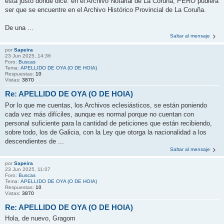
está justo donde dice: en el Archivo Notarial de La Coruña, PERO pudiera
ser que se encuentre en el Archivo Histórico Provincial de La Coruña.
De una ...
Saltar al mensaje
por
Sapeira
23 Jun 2025, 14:36
Foro:
Buscas
Tema:
APELLIDO DE OYA (O DE HOIA)
Respuestas:
10
Vistas:
3870
Re: APELLIDO DE OYA (O DE HOIA)
Por lo que me cuentas, los Archivos eclesiásticos, se están poniendo
cada vez más difíciles, aunque es normal porque no cuentan con
personal suficiente para la cantidad de peticiones que están recibiendo,
sobre todo, los de Galicia, con la Ley que otorga la nacionalidad a los
descendientes de ...
Saltar al mensaje
por
Sapeira
23 Jun 2025, 11:07
Foro:
Buscas
Tema:
APELLIDO DE OYA (O DE HOIA)
Respuestas:
10
Vistas:
3870
Re: APELLIDO DE OYA (O DE HOIA)
Hola, de nuevo, Gragom