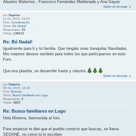
Abuelos Maternos.- Francisco Fernández Maldonado y Ana Gayas
Saltar al mensaje
por
Sapeira
11 Dic 2025, 19:53
Foro:
Coordinación
Tema:
Bó Nadal!
Respuestas:
25
Vistas:
138412
Re: Bó Nadal!
Igualmente para ti y tú familia. Que tengáis unas tranquilas Navidades.
Mis mejores deseos también para todos los que participamos en este
Foro.
Que esa plantita, se desarrolle fuerte y robusta
Saltar al mensaje
por
Sapeira
08 Dic 2025, 16:46
Foro:
Buscas
Tema:
Busco familiares en Lugo
Respuestas:
2
Vistas:
5837
Re: Busco familiares en Lugo
Hola Minerva, bienvenida al foro.
Para empezar te diré que el pueblo correcto que buscas, se llama
SEOANE, no como tú lo escribes