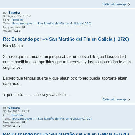
Saltar al mensaje
por
Sapeira
03 Ago 2025, 15:54
Foro:
Territorio
Tema:
Buscando por => San Martiño del Pin en Galicia (~1720)
Respuestas:
10
Vistas:
4187
Re: Buscando por => San Martiño del Pin en Galicia (~1720)
Hola Marco
Si, creo que es mucho mejor que abras un nuevo hilo ( en Busquedas)
con el apellido o los apellidos que te interesen y las zonas de donde eran
originarios.
Espero que tengas suerte y que algún otro forero pueda aportarte algún
dato más.
Y por cierto.... ...., no soy Caballero ...
Saltar al mensaje
por
Sapeira
30 Jul 2025, 13:17
Foro:
Territorio
Tema:
Buscando por => San Martiño del Pin en Galicia (~1720)
Respuestas:
10
Vistas:
4187
Re: Buscando por => San Martiño del Pin en Galicia (~1720)