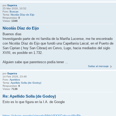
por
Sapeira
25 Mar 2026, 10:52
Foro:
Buscas
Tema:
Nicolás Díaz do Eijo
Respuestas:
0
Vistas:
1346
Nicolás Díaz do Eijo
Buenos días
Investigando parte de mi familia de la Mariña Lucense, me he encontrado
con Nicolás Díaz do Eijo que fundó una Capellanía Laical, en el Puerto de
San Ciprian ( hoy San Cibrao) en Cervo, Lugo, hacia mediados del siglo
XVIII, es posible en 1.732.
Alguien sabe que parentesco podía tener ...
Saltar al mensaje
por
Sapeira
14 Feb 2026, 23:48
Foro:
Apelidos
Tema:
Apellido Solla (de Godoy)
Respuestas:
6
Vistas:
7136
Re: Apellido Solla (de Godoy)
Esto es lo que figura en la I.A. de Google
https://share.google/aimode/NbkV6XXGqkvovWxBb