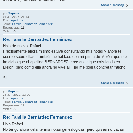
ALVAREZ, pero las fechas son muy ...
Saltar al mensaje
por
Sapeira
01 Jul 2026, 21:13
Foro:
Apelidos
Tema:
Familia Bernárdez Fernández
Respuestas:
11
Vistas:
720
Re: Familia Bernárdez Fernández
Hola de nuevo, Rafael
Precisamente ahora mismo estuve consultando mis notas y ahora te
cuento sobre ellas. También he hablado con mi prima de Melón, que me
ha dicho que el apellido BERNARDEZ, cree que sigue existiendo en
Melón, pero como ella ahora no vive allí, no me podía concretar mucho.
Si ...
Saltar al mensaje
por
Sapeira
28 Jun 2026, 23:50
Foro:
Apelidos
Tema:
Familia Bernárdez Fernández
Respuestas:
11
Vistas:
720
Re: Familia Bernárdez Fernández
Hola Rafael
No tengo ahora delante mis notas genealógicas, pero quizás no vayas