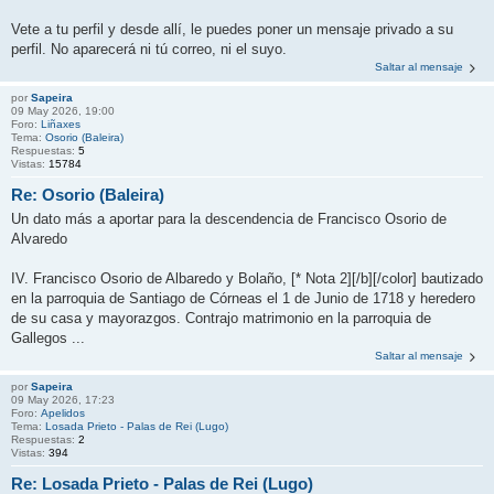
Vete a tu perfil y desde allí, le puedes poner un mensaje privado a su
perfil. No aparecerá ni tú correo, ni el suyo.
Saltar al mensaje
por
Sapeira
09 May 2026, 19:00
Foro:
Liñaxes
Tema:
Osorio (Baleira)
Respuestas:
5
Vistas:
15784
Re: Osorio (Baleira)
Un dato más a aportar para la descendencia de Francisco Osorio de
Alvaredo
IV. Francisco Osorio de Albaredo y Bolaño, [* Nota 2][/b][/color] bautizado
en la parroquia de Santiago de Córneas el 1 de Junio de 1718 y heredero
de su casa y mayorazgos. Contrajo matrimonio en la parroquia de
Gallegos ...
Saltar al mensaje
por
Sapeira
09 May 2026, 17:23
Foro:
Apelidos
Tema:
Losada Prieto - Palas de Rei (Lugo)
Respuestas:
2
Vistas:
394
Re: Losada Prieto - Palas de Rei (Lugo)