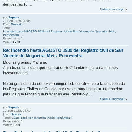
demuestres tu ...
Saltar al mensaje
por
Sapeira
28 Sep 2025, 20:06
Foro:
Territorio
Tema:
Incendio hasta AGOSTO 1930 del Registro civil de San Vicente de Nogueira, Meis,
Pontevedra
Respuestas:
1
Vistas:
2770
Re: Incendio hasta AGOSTO 1930 del Registro civil de San
Vicente de Nogueira, Meis, Pontevedra
Muchas gracias, Mariana.
Agradezco la noticia que nos traes. Será fundamental para muchos
investigadores.
No tengo noticia de que exista ningún listado referente a la situación de
los Registros Civiles en Galicia, por eso es muy buena tu información
para los que tengan que buscar en ese Registro y ...
Saltar al mensaje
por
Sapeira
15 Sep 2025, 04:45
Foro:
Buscas
Tema:
¿Qué pasó con la familia Viaño Fernández?
Respuestas:
1
Vistas:
1295