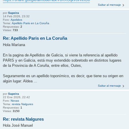
Saltar al mensaje
por
Sapeira
14 Feb 2026, 23:32
Foro:
Apelidos
Tema:
Apellido Paris en La Coruña
Respuestas:
2
Vistas:
733
Re: Apellido Paris en La Coruña
Hola Maríana
En la pagina de Apellidos de Galicia, si viene la referencia al apellido
PARIS y en Galicia, está muy extendido sobretodo en distintos lugares
de la Provincia de A Coruña, entre ellos, Outes,
Seguramente es un apellido toponímico, es decir, que tiene su origen en
algún lugar: Aldea ...
Saltar al mensaje
por
Sapeira
22 Ene 2026, 22:42
Foro:
Novas
Tema:
revista Nalgures
Respuestas:
1
Vistas:
3150
Re: revista Nalgures
Hola José Manuel