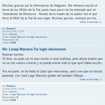
Muchas gracias por la informacion de Nalgures. Me interesa mucho el
tema de los Alfolis de la Sal, pues hace poco me he enterado que mi
Tatarabuelo de Betanzos - Abuelo de la madre de mi padre- fué el que
llevó el Alfolí de la Sal de ese lugar. Muchas gracias, siempre por tus ...
Saltar al mensaje
por
Sapeira
22 Ene 2026, 22:37
Foro:
Liñaxes
Tema:
Linaje Maceira Tui siglo diecinueve
Respuestas:
8
Vistas:
6199
Re: Linaje Maceira Tui siglo diecinueve
Buenas noches:
Al final, no pudo ser ni ayer noche ni esta mañana, pero ahora espero que
no se me vuelva a borrar y te pueda enviar todo lo que ayer habia escrito.
Por mi parte, no he leído el Libro que mencionas, pero creo que el vinculo
parental, con José Lago Maceira (padre del tambien Obispo ...
Saltar al mensaje
por
Sapeira
21 Ene 2026, 21:42
Foro:
Liñaxes
Tema:
Linaje Maceira Tui siglo diecinueve
Respuestas:
8
Vistas:
6199