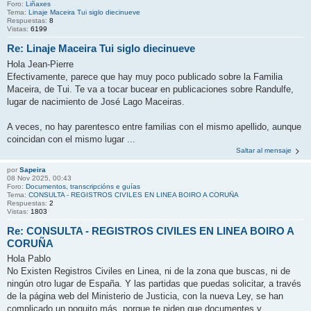
Foro:
Liñaxes
Tema:
Linaje Maceira Tui siglo diecinueve
Respuestas:
8
Vistas:
6199
Re: Linaje Maceira Tui siglo diecinueve
Hola Jean-Pierre
Efectivamente, parece que hay muy poco publicado sobre la Familia
Maceira, de Tui. Te va a tocar bucear en publicaciones sobre Randulfe,
lugar de nacimiento de José Lago Maceiras.
A veces, no hay parentesco entre familias con el mismo apellido, aunque
coincidan con el mismo lugar ...
Saltar al mensaje
por
Sapeira
08 Nov 2025, 00:43
Foro:
Documentos, transcripcións e guías
Tema:
CONSULTA - REGISTROS CIVILES EN LINEA BOIRO A CORUÑA
Respuestas:
2
Vistas:
1803
Re: CONSULTA - REGISTROS CIVILES EN LINEA BOIRO A
CORUÑA
Hola Pablo
No Existen Registros Civiles en Linea, ni de la zona que buscas, ni de
ningún otro lugar de España. Y las partidas que puedas solicitar, a través
de la página web del Ministerio de Justicia, con la nueva Ley, se han
complicado un poquito más, porque te piden que documentes y