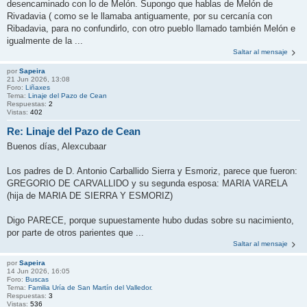
desencaminado con lo de Melón. Supongo que hablas de Melón de
Rivadavia ( como se le llamaba antiguamente, por su cercanía con
Ribadavia, para no confundirlo, con otro pueblo llamado también Melón e
igualmente de la ...
Saltar al mensaje
por
Sapeira
21 Jun 2026, 13:08
Foro:
Liñaxes
Tema:
Linaje del Pazo de Cean
Respuestas:
2
Vistas:
402
Re: Linaje del Pazo de Cean
Buenos días, Alexcubaar
Los padres de D. Antonio Carballido Sierra y Esmoriz, parece que fueron:
GREGORIO DE CARVALLIDO y su segunda esposa: MARIA VARELA
(hija de MARIA DE SIERRA Y ESMORIZ)
Digo PARECE, porque supuestamente hubo dudas sobre su nacimiento,
por parte de otros parientes que ...
Saltar al mensaje
por
Sapeira
14 Jun 2026, 16:05
Foro:
Buscas
Tema:
Familia Uría de San Martín del Valledor.
Respuestas:
3
Vistas:
536