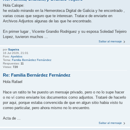
Hola Calope:
he estado mirando en la Hemeroteca Digital de Galicia y he encontrado ,
varias cosas que seguro que te interesan. Tratar.e de enviarte en
Archivos Adjuntos algunas de las que he encontrado.
En primer lugar , Vicente Grandio Rodriguez y su esposa Soledad Teijeiro
Lopez, tuvieron muchos ...
Saltar al mensaje
por
Sapeira
16 Jul 2026, 21:01
Foro:
Apelidos
Tema:
Familia Bernárdez Fernández
Respuestas:
11
Vistas:
720
Re: Familia Bernárdez Fernández
Hola Rafael
Hace un ratito te he puesto un mensaje privado, pero o no lo supe hacer
o no ví como enviarte los documentos como adjuntos. Trataré de hacerlo
por aqui, porque estaba convencida de que en algun sitio habia visto tu
correo particular, pero ahora mismo no lo encuentro.
Acta de ...
Saltar al mensaje