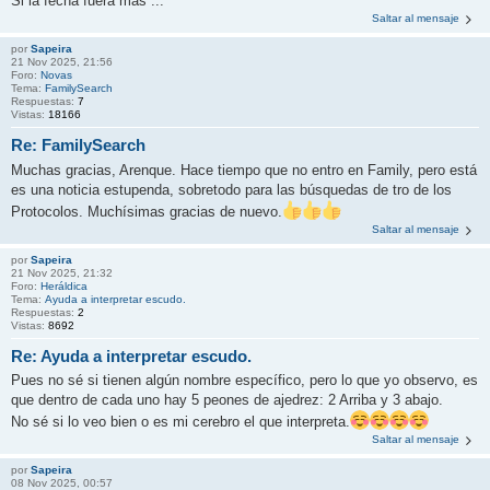
Si la fecha fuera más ...
Saltar al mensaje
por
Sapeira
21 Nov 2025, 21:56
Foro:
Novas
Tema:
FamilySearch
Respuestas:
7
Vistas:
18166
Re: FamilySearch
Muchas gracias, Arenque. Hace tiempo que no entro en Family, pero está
es una noticia estupenda, sobretodo para las búsquedas de tro de los
Protocolos. Muchísimas gracias de nuevo.
Saltar al mensaje
por
Sapeira
21 Nov 2025, 21:32
Foro:
Heráldica
Tema:
Ayuda a interpretar escudo.
Respuestas:
2
Vistas:
8692
Re: Ayuda a interpretar escudo.
Pues no sé si tienen algún nombre específico, pero lo que yo observo, es
que dentro de cada uno hay 5 peones de ajedrez: 2 Arriba y 3 abajo.
No sé si lo veo bien o es mi cerebro el que interpreta.
Saltar al mensaje
por
Sapeira
08 Nov 2025, 00:57