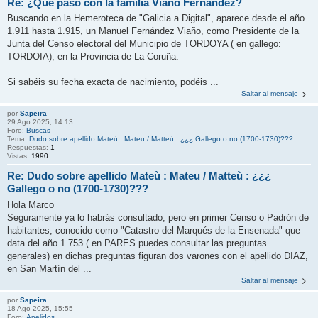
Re: ¿Qué pasó con la familia Viaño Fernández?
Buscando en la Hemeroteca de "Galicia a Digital", aparece desde el año
1.911 hasta 1.915, un Manuel Fernández Viaño, como Presidente de la
Junta del Censo electoral del Municipio de TORDOYA ( en gallego:
TORDOIA), en la Provincia de La Coruña.
Si sabéis su fecha exacta de nacimiento, podéis ...
Saltar al mensaje
por
Sapeira
29 Ago 2025, 14:13
Foro:
Buscas
Tema:
Dudo sobre apellido Mateù : Mateu / Matteù : ¿¿¿ Gallego o no (1700-1730)???
Respuestas:
1
Vistas:
1990
Re: Dudo sobre apellido Mateù : Mateu / Matteù : ¿¿¿
Gallego o no (1700-1730)???
Hola Marco
Seguramente ya lo habrás consultado, pero en primer Censo o Padrón de
habitantes, conocido como "Catastro del Marqués de la Ensenada" que
data del año 1.753 ( en PARES puedes consultar las preguntas
generales) en dichas preguntas figuran dos varones con el apellido DIAZ,
en San Martín del ...
Saltar al mensaje
por
Sapeira
18 Ago 2025, 15:55
Foro:
Apelidos