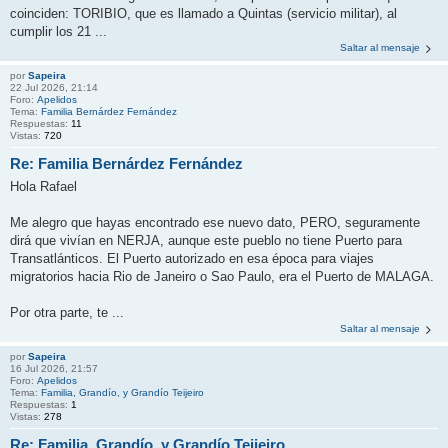
coinciden: TORIBIO, que es llamado a Quintas (servicio militar), al
cumplir los 21 ...
Saltar al mensaje
por
Sapeira
22 Jul 2026, 21:14
Foro:
Apelidos
Tema:
Familia Bernárdez Fernández
Respuestas:
11
Vistas:
720
Re: Familia Bernárdez Fernández
Hola Rafael
Me alegro que hayas encontrado ese nuevo dato, PERO, seguramente
dirá que vivían en NERJA, aunque este pueblo no tiene Puerto para
Transatlánticos. El Puerto autorizado en esa época para viajes
migratorios hacia Rio de Janeiro o Sao Paulo, era el Puerto de MALAGA.
Por otra parte, te ...
Saltar al mensaje
por
Sapeira
16 Jul 2026, 21:57
Foro:
Apelidos
Tema:
Familia, Grandío, y Grandío Teijeiro
Respuestas:
1
Vistas:
278
Re: Familia, Grandío, y Grandío Teijeiro