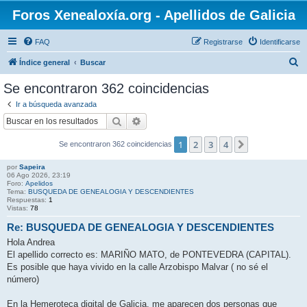
Foros Xenealoxía.org - Apellidos de Galicia
FAQ
Registrarse
Identificarse
B
Índice general
Buscar
u
Se encontraron 362 coincidencias
s
Ir a búsqueda avanzada
c
Buscar
Búsqueda avanzada
a
1
2
3
4
Siguiente
Se encontraron 362 coincidencias
r
por
Sapeira
06 Ago 2026, 23:19
Foro:
Apelidos
Tema:
BUSQUEDA DE GENEALOGIA Y DESCENDIENTES
Respuestas:
1
Vistas:
78
Re: BUSQUEDA DE GENEALOGIA Y DESCENDIENTES
Hola Andrea
El apellido correcto es: MARIÑO MATO, de PONTEVEDRA (CAPITAL).
Es posible que haya vivido en la calle Arzobispo Malvar ( no sé el
número)
En la Hemeroteca digital de Galicia, me aparecen dos personas que