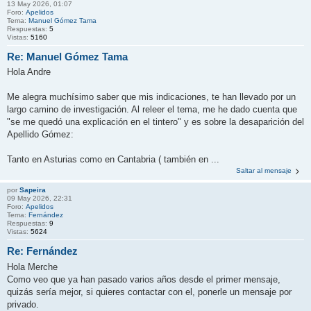
13 May 2026, 01:07
Foro:
Apelidos
Tema:
Manuel Gómez Tama
Respuestas:
5
Vistas:
5160
Re: Manuel Gómez Tama
Hola Andre
Me alegra muchísimo saber que mis indicaciones, te han llevado por un
largo camino de investigación. Al releer el tema, me he dado cuenta que
"se me quedó una explicación en el tintero" y es sobre la desaparición del
Apellido Gómez:
Tanto en Asturias como en Cantabria ( también en ...
Saltar al mensaje
por
Sapeira
09 May 2026, 22:31
Foro:
Apelidos
Tema:
Fernández
Respuestas:
9
Vistas:
5624
Re: Fernández
Hola Merche
Como veo que ya han pasado varios años desde el primer mensaje,
quizás sería mejor, si quieres contactar con el, ponerle un mensaje por
privado.