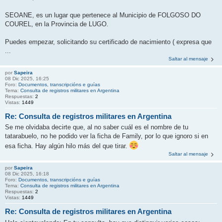
SEOANE, es un lugar que pertenece al Municipio de FOLGOSO DO
COUREL, en la Provincia de LUGO.
Puedes empezar, solicitando su certificado de nacimiento ( expresa que
...
Saltar al mensaje
por
Sapeira
08 Dic 2025, 16:25
Foro:
Documentos, transcripcións e guías
Tema:
Consulta de registros militares en Argentina
Respuestas:
2
Vistas:
1449
Re: Consulta de registros militares en Argentina
Se me olvidaba decirte que, al no saber cuál es el nombre de tu
tatarabuelo, no he podido ver la ficha de Family, por lo que ignoro si en
esa ficha. Hay algún hilo más del que tirar.
Saltar al mensaje
por
Sapeira
08 Dic 2025, 16:18
Foro:
Documentos, transcripcións e guías
Tema:
Consulta de registros militares en Argentina
Respuestas:
2
Vistas:
1449
Re: Consulta de registros militares en Argentina