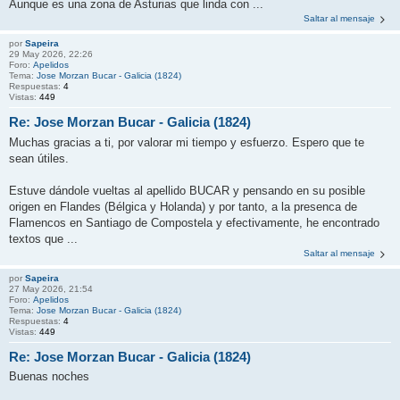
Aunque es una zona de Asturias que linda con ...
Saltar al mensaje
por
Sapeira
29 May 2026, 22:26
Foro:
Apelidos
Tema:
Jose Morzan Bucar - Galicia (1824)
Respuestas:
4
Vistas:
449
Re: Jose Morzan Bucar - Galicia (1824)
Muchas gracias a ti, por valorar mi tiempo y esfuerzo. Espero que te
sean útiles.
Estuve dándole vueltas al apellido BUCAR y pensando en su posible
origen en Flandes (Bélgica y Holanda) y por tanto, a la presenca de
Flamencos en Santiago de Compostela y efectivamente, he encontrado
textos que ...
Saltar al mensaje
por
Sapeira
27 May 2026, 21:54
Foro:
Apelidos
Tema:
Jose Morzan Bucar - Galicia (1824)
Respuestas:
4
Vistas:
449
Re: Jose Morzan Bucar - Galicia (1824)
Buenas noches