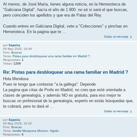
Al menos, de José María, tienes alguna noticia, en la Hemeroteca de
"Galiciana Digital", hacía el año de 1.900. no sé si será el que buscas,
pero coinciden los apellidos y que era de Palas del Rey.
Cuando entres en Galiciana Digital, vete a "Colecciones" y pinchas en
Hemeroteca. En la pagina que te ...
Saltar al mensaje
por
Sapeira
09 May 2026, 16:49
Foro:
Buscas
Tema:
Pistas para desbloquear una rama familiar en Madrid ?
Respuestas:
1
Vistas:
1209
Re: Pistas para desbloquear una rama familiar en Madrid ?
Hola Mendosa
Pues te tengo que contestar "a la gallega": Depende
La pagina que citas de Profe en Madrid, no creo que esté orientada a
clases de genealogía, y además NO es gratuita, para eso mejor te
buscas un profesional de la genealogía, experto en estás búsquedas que,
te cobrará, pero te dará el ...
Saltar al mensaje
por
Sapeira
09 May 2026, 16:20
Foro:
Buscas
Tema:
familia Mosquera Morano, Sigrás
Respuestas:
4