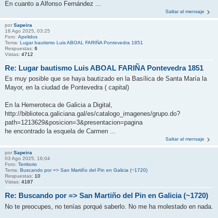
En cuanto a Alfonso Fernández ...
Saltar al mensaje
por
Sapeira
18 Ago 2025, 03:25
Foro:
Apelidos
Tema:
Lugar bautismo Luis ABOAL FARIÑA Pontevedra 1851
Respuestas:
6
Vistas:
4712
Re: Lugar bautismo Luis ABOAL FARIÑA Pontevedra 1851
Es muy posible que se haya bautizado en la Basílica de Santa María la
Mayor, en la ciudad de Pontevedra ( capital)
En la Hemeroteca de Galicia a Digital,
http://biblioteca.galiciana.gal/es/catalogo_imagenes/grupo.do?
path=1213629&posicion=3&presentacion=pagina
he encontrado la esquela de Carmen ...
Saltar al mensaje
por
Sapeira
03 Ago 2025, 16:04
Foro:
Territorio
Tema:
Buscando por => San Martiño del Pin en Galicia (~1720)
Respuestas:
10
Vistas:
4187
Re: Buscando por => San Martiño del Pin en Galicia (~1720)
No te preocupes, no tenías porqué saberlo. No me ha molestado en nada.