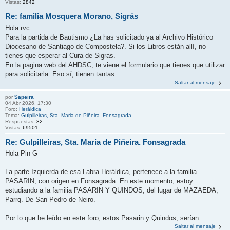
Vistas:
2842
Re: familia Mosquera Morano, Sigrás
Hola rvc
Para la partida de Bautismo ¿La has solicitado ya al Archivo Histórico
Diocesano de Santiago de Compostela?. Si los Libros están allí, no
tienes que esperar al Cura de Sigras.
En la pagina web del AHDSC, te viene el formulario que tienes que utilizar
para solicitarla. Eso sí, tienen tantas ...
Saltar al mensaje
por
Sapeira
04 Abr 2026, 17:30
Foro:
Heráldica
Tema:
Gulpilleiras, Sta. Maria de Piñeira. Fonsagrada
Respuestas:
32
Vistas:
69501
Re: Gulpilleiras, Sta. Maria de Piñeira. Fonsagrada
Hola Pin G
La parte Izquierda de esa Labra Heráldica, pertenece a la familia
PASARIN, con origen en Fonsagrada. En este momento, estoy
estudiando a la familia PASARIN Y QUINDOS, del lugar de MAZAEDA,
Parrq. De San Pedro de Neiro.
Por lo que he leído en este foro, estos Pasarin y Quindos, serían ...
Saltar al mensaje