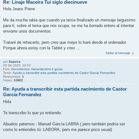
Re: Linaje Maceira Tui siglo diecinueve
Hola Jeans Pierre
Me da mucha rabia que cuando ya tenía finalizado un mensaje larguisimo
para ti, sobre el tema que nos ocupa, se me ha borrado entero al intentar
enviarte unos documentos.
Trataré de rehacerlo, pero creo que mejor lo haré desde el ordenador.
Porque ahora estoy con la Tablet y creo ...
Saltar al mensaje
por
Sapeira
20 Dic 2025, 16:52
Foro:
Documentos, transcripcións e guías
Tema:
Ayuda a transcribir esta partida nacimiento de Castor Garcia Fernandez
Respuestas:
1
Vistas:
10882
Re: Ayuda a transcribir esta partida nacimiento de Castor
Garcia Fernandez
Hola
Te transcribo lo que yo entiendo:
Abuelos paternos.- Manuel García LABRA ( pero también podría ser
como lo entiendes tú: LABORA, pero me parece poco usual)