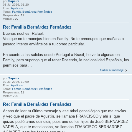
por
Sapeira
03 Jul 2026, 01:20
Foro:
Apelidos
Tema:
Familia Bernárdez Fernández
Respuestas:
11
Vistas:
720
Re: Familia Bernárdez Fernández
Buenas noches, Rafael.
Veo que no te manejas bien en Family. No te preocupes que mañana o
pasado intento enviártelos a tu correo particular.
En cuanto a las salidas desde Portugal a Brasil, he visto algunas en
Family, pero supongo que al tener Rosendo, la nacionalidad Española, los
permisos para ...
Saltar al mensaje
por
Sapeira
02 Jul 2026, 19:09
Foro:
Apelidos
Tema:
Familia Bernárdez Fernández
Respuestas:
11
Vistas:
720
Re: Familia Bernárdez Fernández
Acabo de leer tu último mensaje y ese árbol genealógico que me envías
y veo que el padre de Agustín, se llamaba FRANCISCO y ahí sí que
quizás pudiéramos coincidir, pues uno de los hijos de José BERNARDEZ
VARELA, que te mencionaba, se llamaba FRANCISCO BERNARDEZ