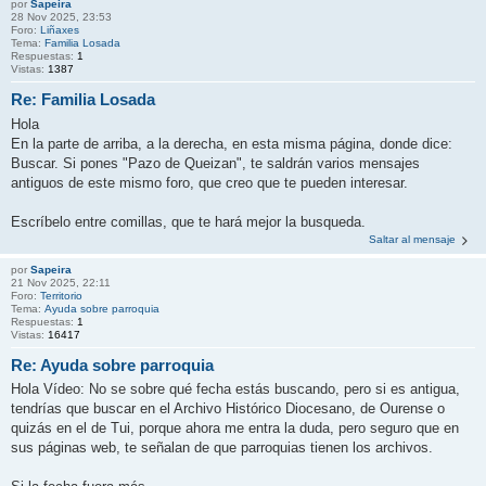
por
Sapeira
28 Nov 2025, 23:53
Foro:
Liñaxes
Tema:
Familia Losada
Respuestas:
1
Vistas:
1387
Re: Familia Losada
Hola
En la parte de arriba, a la derecha, en esta misma página, donde dice:
Buscar. Si pones "Pazo de Queizan", te saldrán varios mensajes
antiguos de este mismo foro, que creo que te pueden interesar.
Escríbelo entre comillas, que te hará mejor la busqueda.
Saltar al mensaje
por
Sapeira
21 Nov 2025, 22:11
Foro:
Territorio
Tema:
Ayuda sobre parroquia
Respuestas:
1
Vistas:
16417
Re: Ayuda sobre parroquia
Hola Vídeo: No se sobre qué fecha estás buscando, pero si es antigua,
tendrías que buscar en el Archivo Histórico Diocesano, de Ourense o
quizás en el de Tui, porque ahora me entra la duda, pero seguro que en
sus páginas web, te señalan de que parroquias tienen los archivos.