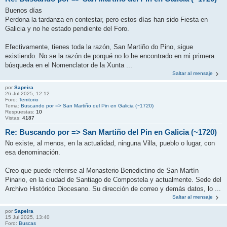
Buenos días
Perdona la tardanza en contestar, pero estos días han sido Fiesta en
Galicia y no he estado pendiente del Foro.
Efectivamente, tienes toda la razón, San Martiño do Pino, sigue
existiendo. No se la razón de porqué no lo he encontrado en mi primera
búsqueda en el Nomenclator de la Xunta ...
Saltar al mensaje
por
Sapeira
26 Jul 2025, 12:12
Foro:
Territorio
Tema:
Buscando por => San Martiño del Pin en Galicia (~1720)
Respuestas:
10
Vistas:
4187
Re: Buscando por => San Martiño del Pin en Galicia (~1720)
No existe, al menos, en la actualidad, ninguna Villa, pueblo o lugar, con
esa denominación.
Creo que puede referirse al Monasterio Benedictino de San Martín
Pinario, en la ciudad de Santiago de Compostela y actualmente. Sede del
Archivo Histórico Diocesano. Su dirección de correo y demás datos, lo ...
Saltar al mensaje
por
Sapeira
15 Jul 2025, 13:40
Foro:
Buscas