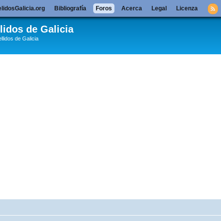
lidosGalicia.org
Bibliografía
Foros
Acerca
Legal
Licenza
lidos de Galicia
llidos de Galicia