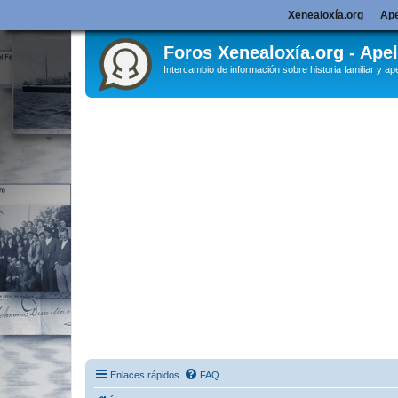
Xenealoxía.org
Ape
Foros Xenealoxía.org - Apel
Intercambio de información sobre historia familiar y ape
Enlaces rápidos
FAQ