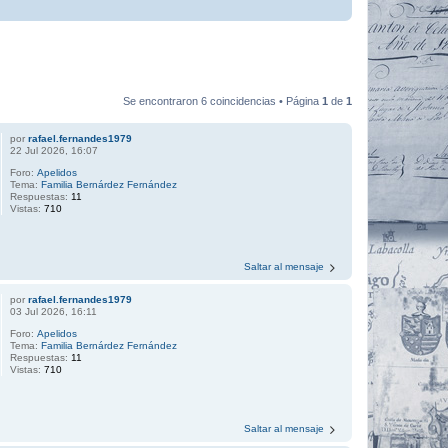
Se encontraron 6 coincidencias • Página
1
de
1
por
rafael.fernandes1979
22 Jul 2026, 16:07
Foro:
Apelidos
Tema:
Familia Bernárdez Fernández
Respuestas:
11
Vistas:
710
Saltar al mensaje
por
rafael.fernandes1979
03 Jul 2026, 16:11
Foro:
Apelidos
Tema:
Familia Bernárdez Fernández
Respuestas:
11
Vistas:
710
Saltar al mensaje