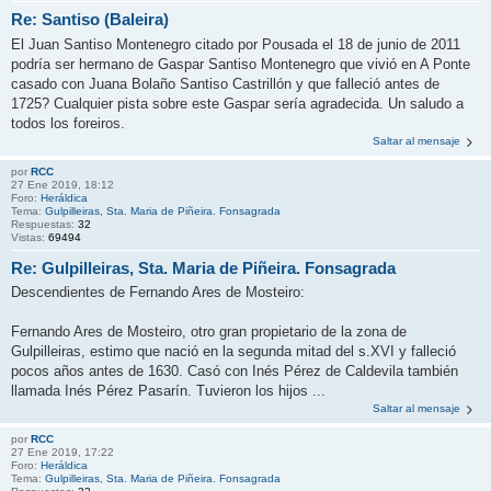
Re: Santiso (Baleira)
El Juan Santiso Montenegro citado por Pousada el 18 de junio de 2011
podría ser hermano de Gaspar Santiso Montenegro que vivió en A Ponte
casado con Juana Bolaño Santiso Castrillón y que falleció antes de
1725? Cualquier pista sobre este Gaspar sería agradecida. Un saludo a
todos los foreiros.
Saltar al mensaje
por
RCC
27 Ene 2019, 18:12
Foro:
Heráldica
Tema:
Gulpilleiras, Sta. Maria de Piñeira. Fonsagrada
Respuestas:
32
Vistas:
69494
Re: Gulpilleiras, Sta. Maria de Piñeira. Fonsagrada
Descendientes de Fernando Ares de Mosteiro:
Fernando Ares de Mosteiro, otro gran propietario de la zona de
Gulpilleiras, estimo que nació en la segunda mitad del s.XVI y falleció
pocos años antes de 1630. Casó con Inés Pérez de Caldevila también
llamada Inés Pérez Pasarín. Tuvieron los hijos ...
Saltar al mensaje
por
RCC
27 Ene 2019, 17:22
Foro:
Heráldica
Tema:
Gulpilleiras, Sta. Maria de Piñeira. Fonsagrada