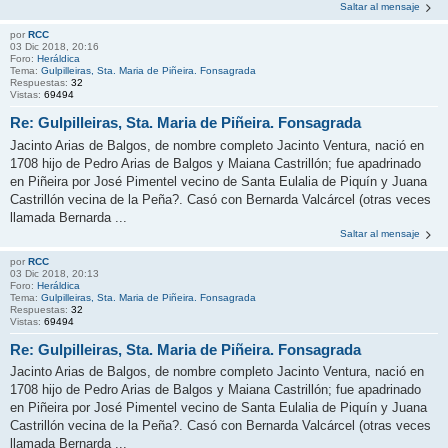
Saltar al mensaje
por
RCC
03 Dic 2018, 20:16
Foro:
Heráldica
Tema:
Gulpilleiras, Sta. Maria de Piñeira. Fonsagrada
Respuestas:
32
Vistas:
69494
Re: Gulpilleiras, Sta. Maria de Piñeira. Fonsagrada
Jacinto Arias de Balgos, de nombre completo Jacinto Ventura, nació en
1708 hijo de Pedro Arias de Balgos y Maiana Castrillón; fue apadrinado
en Piñeira por José Pimentel vecino de Santa Eulalia de Piquín y Juana
Castrillón vecina de la Peña?. Casó con Bernarda Valcárcel (otras veces
llamada Bernarda ...
Saltar al mensaje
por
RCC
03 Dic 2018, 20:13
Foro:
Heráldica
Tema:
Gulpilleiras, Sta. Maria de Piñeira. Fonsagrada
Respuestas:
32
Vistas:
69494
Re: Gulpilleiras, Sta. Maria de Piñeira. Fonsagrada
Jacinto Arias de Balgos, de nombre completo Jacinto Ventura, nació en
1708 hijo de Pedro Arias de Balgos y Maiana Castrillón; fue apadrinado
en Piñeira por José Pimentel vecino de Santa Eulalia de Piquín y Juana
Castrillón vecina de la Peña?. Casó con Bernarda Valcárcel (otras veces
llamada Bernarda ...