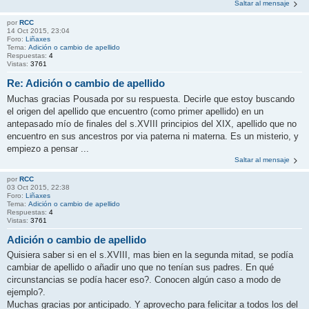
Saltar al mensaje
por
RCC
14 Oct 2015, 23:04
Foro:
Liñaxes
Tema:
Adición o cambio de apellido
Respuestas:
4
Vistas:
3761
Re: Adición o cambio de apellido
Muchas gracias Pousada por su respuesta. Decirle que estoy buscando
el origen del apellido que encuentro (como primer apellido) en un
antepasado mío de finales del s.XVIII principios del XIX, apellido que no
encuentro en sus ancestros por via paterna ni materna. Es un misterio, y
empiezo a pensar ...
Saltar al mensaje
por
RCC
03 Oct 2015, 22:38
Foro:
Liñaxes
Tema:
Adición o cambio de apellido
Respuestas:
4
Vistas:
3761
Adición o cambio de apellido
Quisiera saber si en el s.XVIII, mas bien en la segunda mitad, se podía
cambiar de apellido o añadir uno que no tenían sus padres. En qué
circunstancias se podía hacer eso?. Conocen algún caso a modo de
ejemplo?.
Muchas gracias por anticipado. Y aprovecho para felicitar a todos los del