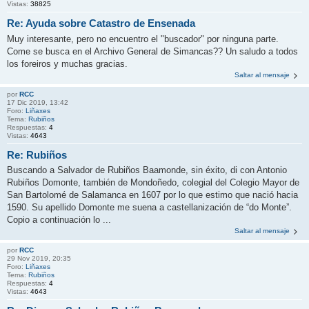
Vistas:
38825
Re: Ayuda sobre Catastro de Ensenada
Muy interesante, pero no encuentro el "buscador" por ninguna parte.
Come se busca en el Archivo General de Simancas?? Un saludo a todos
los foreiros y muchas gracias.
Saltar al mensaje
por
RCC
17 Dic 2019, 13:42
Foro:
Liñaxes
Tema:
Rubiños
Respuestas:
4
Vistas:
4643
Re: Rubiños
Buscando a Salvador de Rubiños Baamonde, sin éxito, di con Antonio
Rubiños Domonte, también de Mondoñedo, colegial del Colegio Mayor de
San Bartolomé de Salamanca en 1607 por lo que estimo que nació hacia
1590. Su apellido Domonte me suena a castellanización de “do Monte”.
Copio a continuación lo ...
Saltar al mensaje
por
RCC
29 Nov 2019, 20:35
Foro:
Liñaxes
Tema:
Rubiños
Respuestas:
4
Vistas:
4643