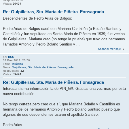
Respuestas:
32
Vistas:
69494
Re: Gulpilleiras, Sta. Maria de Piñeira. Fonsagrada
Descendientes de Pedro Arias de Balgos:
Pedro Arias de Balgos casó con Mariana Castrillón (o Bolaño Santiso y
Castrillón) y fue sepultado en Santa Maria de Piñeira en 1939; fue vecino
de Golpilleiras. Mariana creo (no tengo la prueba) que tuvo dos hermanos
llamados Antonio y Pedro Bolaño Santiso y ...
Saltar al mensaje
por
RCC
07 Ene 2019, 20:50
Foro:
Heráldica
Tema:
Gulpilleiras, Sta. Maria de Piñeira. Fonsagrada
Respuestas:
32
Vistas:
69494
Re: Gulpilleiras, Sta. Maria de Piñeira. Fonsagrada
Interesantísima información la de PIN_G!!. Gracias una vez mas por esta
nueva contribución.
No tengo certeza pero creo que sí, que Mariana Bolaño y Castrillón es
hermana de los hermanos Antonio y Pedro Bolaño Santiso puesto que
algunos de sus descendientes usaron el apellido Santiso.
Pedro Arias ...