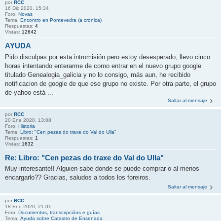
por
RCC
16 Dic 2020, 15:34
Foro:
Novas
Tema:
Encontro en Pontevedra (a crónica)
Respuestas:
4
Vistas:
12642
AYUDA
Pido disculpas por esta intromisión pero estoy desesperado, llevo cinco
horas intentando enterarme de como entrar en el nuevo grupo google
titulado Genealogia_galicia y no lo consigo, más aun, he recibido
notificacion de google de que ese grupo no existe. Por otra parte, el grupo
de yahoo está ...
Saltar al mensaje
por
RCC
20 Ene 2020, 13:08
Foro:
Historia
Tema:
Libro: "Cen pezas do traxe do Val do Ulla"
Respuestas:
1
Vistas:
1632
Re: Libro: "Cen pezas do traxe do Val do Ulla"
Muy interesante!! Alguien sabe donde se puede comprar o al menos
encargarlo?? Gracias, saludos a todos los foreiros.
Saltar al mensaje
por
RCC
18 Ene 2020, 21:01
Foro:
Documentos, transcripcións e guías
Tema:
Ayuda sobre Catastro de Ensenada