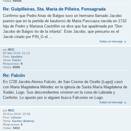
Vistas:
69494
Re: Gulpilleiras, Sta. Maria de Piñeira. Fonsagrada
Confirmo que Pedro Arias de Balgos tuvo un hermano llamado Jacobo
puesto que en la partida de bautismo de Maria Pascuaza nacida en 1710
hija de Pedro y Mariana Castrillón se dice que fue apadrinada por “Don
Jacobo de Balgos tio de la infanta”. Este Jacobo, que presumo es el
Jacob citado por PIN_G el ...
Saltar al mensaje
por
RCC
06 Mar 2019, 21:13
Foro:
Apelidos
Tema:
Falcón
Respuestas:
9
Vistas:
8069
Re: Falcón
En 1728 Jacobo Alonso Falcón, de San Cosme de Oselle (Lugo)( casó
con Maria Magdalena Méndez en la iglesia de Santa María Magdalena de
Xudán, Lugo. Sus descendientes vivieron en la zona de Labrada y
Conforto. Lo apunto por si alguien busca Falcones en Lugo.
Saltar al mensaje
por
RCC
30 Ene 2019, 20:56
Foro:
Liñaxes
Tema:
Santiso (Baleira)
Respuestas:
4
Vistas:
5402