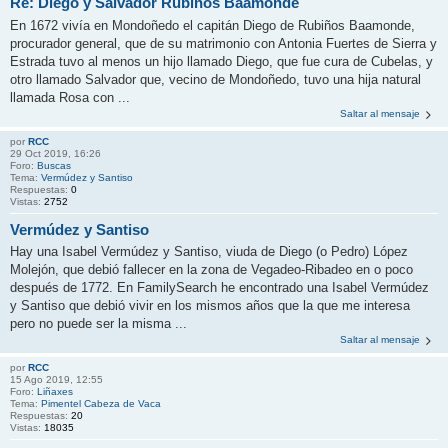
Re: Diego y Salvador Rubiños Baamonde
En 1672 vivía en Mondoñedo el capitán Diego de Rubiños Baamonde,
procurador general, que de su matrimonio con Antonia Fuertes de Sierra y
Estrada tuvo al menos un hijo llamado Diego, que fue cura de Cubelas, y
otro llamado Salvador que, vecino de Mondoñedo, tuvo una hija natural
llamada Rosa con ...
Saltar al mensaje
por
RCC
29 Oct 2019, 16:26
Foro:
Buscas
Tema:
Vermúdez y Santiso
Respuestas:
0
Vistas:
2752
Vermúdez y Santiso
Hay una Isabel Vermúdez y Santiso, viuda de Diego (o Pedro) López
Molejón, que debió fallecer en la zona de Vegadeo-Ribadeo en o poco
después de 1772. En FamilySearch he encontrado una Isabel Vermúdez
y Santiso que debió vivir en los mismos años que la que me interesa
pero no puede ser la misma ...
Saltar al mensaje
por
RCC
15 Ago 2019, 12:55
Foro:
Liñaxes
Tema:
Pimentel Cabeza de Vaca
Respuestas:
20
Vistas:
18035