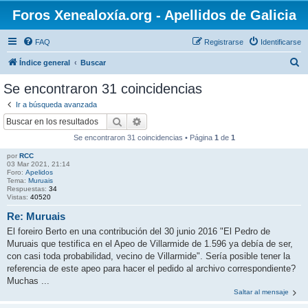
Foros Xenealoxía.org - Apellidos de Galicia
FAQ
Registrarse
Identificarse
B
Índice general
Buscar
u
Se encontraron 31 coincidencias
s
Ir a búsqueda avanzada
c
Buscar
Búsqueda avanzada
a
Se encontraron 31 coincidencias • Página
1
de
1
r
por
RCC
03 Mar 2021, 21:14
Foro:
Apelidos
Tema:
Muruais
Respuestas:
34
Vistas:
40520
Re: Muruais
El foreiro Berto en una contribución del 30 junio 2016 "El Pedro de
Muruais que testifica en el Apeo de Villarmide de 1.596 ya debía de ser,
con casi toda probabilidad, vecino de Villarmide". Sería posible tener la
referencia de este apeo para hacer el pedido al archivo correspondiente?
Muchas ...
Saltar al mensaje