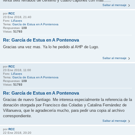
renta seis ferrados de centeno y cuatro capones con más...... "
Saltar al mensaje
por
RCC
23 Ene 2018, 21:40
Foro:
Liñaxes
Tema:
García de Estua en A Pontenova
Respuestas:
109
Vistas:
51793
Re: García de Estua en A Pontenova
Gracias una vez mas. Ya lo he pedido al AHP de Lugo.
Saltar al mensaje
por
RCC
23 Ene 2018, 11:00
Foro:
Liñaxes
Tema:
García de Estua en A Pontenova
Respuestas:
109
Vistas:
51793
Re: García de Estua en A Pontenova
Gracias de nuevo Santiago. Me interesa especialmente la referencia de la
donación otorgada por Francisco das Coladas y Catalina Fernández de
Villanueva, que le agradecería mucho, para pedir una copia al archivo
correspondiente.
Saltar al mensaje
por
RCC
22 Ene 2018, 20:20