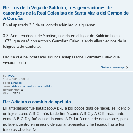
Re: Los de la Vega de Saldoira, tres generaciones de
canónigos de la Real Colegiata de Santa María del Campo de
A Coruña
En el apartado 3.3 de su contribución leo lo siguiente:
3.3. Ana Fernández de Santiso, nacido en el lugar de Saldoira hacia
1673, que casó con Antonio González Calvo, siendo ellos vecinos de la
feligresía de Conforto.
Decirle que he localizado algunos antepasados González Calvo que
vivieron en la ...
Saltar al mensaje
por
RCC
10 Dic 2015, 20:33
Foro:
Liñaxes
Tema:
Adición o cambio de apellido
Respuestas:
4
Vistas:
3761
Re: Adición o cambio de apellido
Mi antepasado fué bautizado A B-C a los pocos días de nacer, se licenció
en leyes como A B-C, más tarde firmó como A B-C y A C-B, más tarde
como A B-C D y fué conocido como A D. La D no se de donde sale, pero
no la encuentro en ninguno de sus antepasados y he llegado hasta los
terceros abuelos.No ...