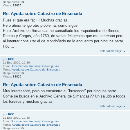
Respuestas:
25
Vistas:
38825
Re: Ayuda sobre Catastro de Ensenada
Pues si que era fácil!! Muchas gracias.
Pero ahora tengo otro problema, como sigue:
En el Archivo de Simancas he consultado los Expedientes de Bienes,
Rentas y Cargas, año 1760, de varias feligresias que me interesan pero
al intentar consultar el de Mondoñedo no lo encuentro por ninguna parte.
Hoy ...
Saltar al mensaje
por
RCC
11 Ene 2020, 12:36
Foro:
Documentos, transcripcións e guías
Tema:
Ayuda sobre Catastro de Ensenada
Respuestas:
25
Vistas:
38825
Re: Ayuda sobre Catastro de Ensenada
Muy interesante, pero no encuentro el "buscador" por ninguna parte.
Come se busca en el Archivo General de Simancas?? Un saludo a todos
los foreiros y muchas gracias.
Saltar al mensaje
por
RCC
11 Ene 2020, 12:35
Foro:
Documentos, transcripcións e guías
Tema:
Ayuda sobre Catastro de Ensenada
Respuestas:
25