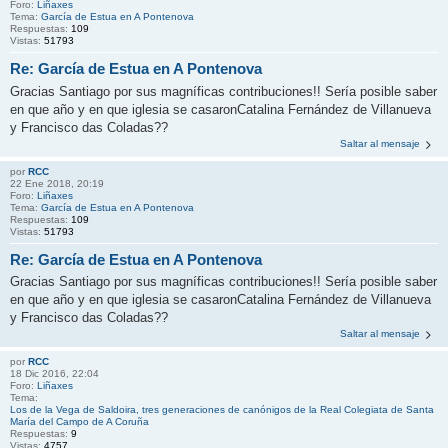
Foro:
Liñaxes
Tema:
García de Estua en A Pontenova
Respuestas:
109
Vistas:
51793
Re: García de Estua en A Pontenova
Gracias Santiago por sus magníficas contribuciones!! Sería posible saber
en que año y en que iglesia se casaronCatalina Fernández de Villanueva
y Francisco das Coladas??
Saltar al mensaje
por
RCC
22 Ene 2018, 20:19
Foro:
Liñaxes
Tema:
García de Estua en A Pontenova
Respuestas:
109
Vistas:
51793
Re: García de Estua en A Pontenova
Gracias Santiago por sus magníficas contribuciones!! Sería posible saber
en que año y en que iglesia se casaronCatalina Fernández de Villanueva
y Francisco das Coladas??
Saltar al mensaje
por
RCC
18 Dic 2016, 22:04
Foro:
Liñaxes
Tema:
Los de la Vega de Saldoira, tres generaciones de canónigos de la Real Colegiata de Santa
María del Campo de A Coruña
Respuestas:
9
Vistas:
4757