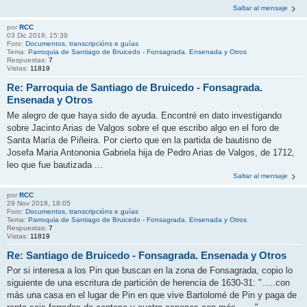
Saltar al mensaje
por
RCC
03 Dic 2018, 15:39
Foro:
Documentos, transcripcións e guías
Tema:
Parroquia de Santiago de Bruicedo - Fonsagrada. Ensenada y Otros
Respuestas:
7
Vistas:
11819
Re: Parroquia de Santiago de Bruicedo - Fonsagrada.
Ensenada y Otros
Me alegro de que haya sido de ayuda. Encontré en dato investigando
sobre Jacinto Arias de Valgos sobre el que escribo algo en el foro de
Santa María de Piñeira. Por cierto que en la partida de bautisno de
Josefa Maria Antononia Gabriela hija de Pedro Arias de Valgos, de 1712,
leo que fue bautizada ...
Saltar al mensaje
por
RCC
29 Nov 2018, 18:05
Foro:
Documentos, transcripcións e guías
Tema:
Parroquia de Santiago de Bruicedo - Fonsagrada. Ensenada y Otros
Respuestas:
7
Vistas:
11819
Re: Santiago de Bruicedo - Fonsagrada. Ensenada y Otros
Por si interesa a los Pin que buscan en la zona de Fonsagrada, copio lo
siguiente de una escritura de partición de herencia de 1630-31: ".....con
más una casa en el lugar de Pin en que vive Bartolomé de Pin y paga de