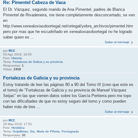
Re: Pimentel Cabeza de Vaca
El Dr. Vázquez, segundo marido de Ana Pimentel, padres de Blanca
Pimentel de Rivadeneira, me tiene completamente desconcertado; se ven
en
http://www.xenealoxiasdoortegal.net/ortegal/yebra_archivos/pimentel.htm
pero por mas que he escudriñado en xenealoxiasdoortegal no he logrado
saber quien es ...
Saltar al mensaje
por
RCC
03 Ago 2019, 18:55
Foro:
Historia
Tema:
Fortalezas de Galicia y su provincia
Respuestas:
1
Vistas:
2409
Fortalezas de Galicia y su provincia
Estoy tratando de leer las páginas 80 a 90 del Tomo III (creo que este es
el tomo) de "Fortalezas de Galicia y su provincia de Manuel Vázquez
Seijas" en las que vienen datos sobre los García Pertierra pero me topo
con las dificultades de que no estoy seguro del tomo y como pueden
haber más de tres ...
Saltar al mensaje
por
RCC
29 May 2019, 17:51
Foro:
Heráldica
Tema:
Gulpilleiras, Sta. Maria de Piñeira. Fonsagrada
Respuestas:
32