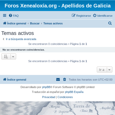
Foros Xenealoxía.org - Apellidos de Galicia
FAQ
Registrarse
Identificarse
B
Índice general
Buscar
Temas activos
u
Temas activos
s
Ir a búsqueda avanzada
c
Se encontraron 0 coincidencias • Página
1
de
1
a
No se encontraron coincidencias.
r
Se encontraron 0 coincidencias • Página
1
de
1
Ir a
Índice general
Todos los horarios son
UTC+02:00
Desarrollado por
phpBB
® Forum Software © phpBB Limited
Traducción al español por
phpBB España
Privacidad
|
Condiciones