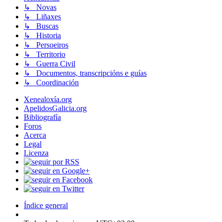
↳ Novas
↳ Liñaxes
↳ Buscas
↳ Historia
↳ Persoeiros
↳ Territorio
↳ Guerra Civil
↳ Documentos, transcripcións e guías
↳ Coordinación
Xenealoxía.org
ApelidosGalicia.org
Bibliografía
Foros
Acerca
Legal
Licenza
Índice general