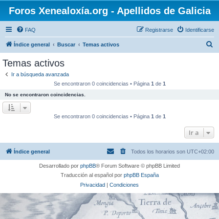
Foros Xenealoxía.org - Apellidos de Galicia
FAQ
Registrarse
Identificarse
B
Índice general
Buscar
Temas activos
u
Temas activos
s
Ir a búsqueda avanzada
c
Se encontraron 0 coincidencias • Página
1
de
1
a
No se encontraron coincidencias.
r
Se encontraron 0 coincidencias • Página
1
de
1
Ir a
Índice general
Todos los horarios son
UTC+02:00
Desarrollado por
phpBB
® Forum Software © phpBB Limited
Traducción al español por
phpBB España
Privacidad
|
Condiciones