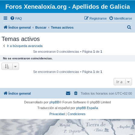
Foros Xenealoxía.org - Apellidos de Galicia
FAQ
Registrarse
Identificarse
B
Índice general
Buscar
Temas activos
u
Temas activos
s
Ir a búsqueda avanzada
c
Se encontraron 0 coincidencias • Página
1
de
1
a
No se encontraron coincidencias.
r
Se encontraron 0 coincidencias • Página
1
de
1
Ir a
Índice general
Todos los horarios son
UTC+02:00
Desarrollado por
phpBB
® Forum Software © phpBB Limited
Traducción al español por
phpBB España
Privacidad
|
Condiciones