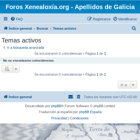
Foros Xenealoxía.org - Apellidos de Galicia
FAQ
Registrarse
Identificarse
B
Índice general
Buscar
Temas activos
u
Temas activos
s
Ir a búsqueda avanzada
c
Se encontraron 0 coincidencias • Página
1
de
1
a
No se encontraron coincidencias.
r
Se encontraron 0 coincidencias • Página
1
de
1
Ir a
Índice general
Todos los horarios son
UTC+02:00
Desarrollado por
phpBB
® Forum Software © phpBB Limited
Traducción al español por
phpBB España
Privacidad
|
Condiciones