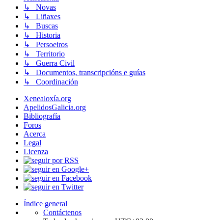
↳ Novas
↳ Liñaxes
↳ Buscas
↳ Historia
↳ Persoeiros
↳ Territorio
↳ Guerra Civil
↳ Documentos, transcripcións e guías
↳ Coordinación
Xenealoxía.org
ApelidosGalicia.org
Bibliografía
Foros
Acerca
Legal
Licenza
Índice general
Contáctenos