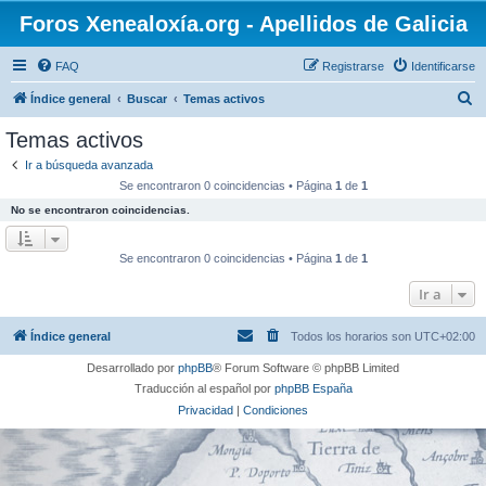
Foros Xenealoxía.org - Apellidos de Galicia
FAQ
Registrarse
Identificarse
B
Índice general
Buscar
Temas activos
u
Temas activos
s
Ir a búsqueda avanzada
c
Se encontraron 0 coincidencias • Página
1
de
1
a
No se encontraron coincidencias.
r
Se encontraron 0 coincidencias • Página
1
de
1
Ir a
Índice general
Todos los horarios son
UTC+02:00
Desarrollado por
phpBB
® Forum Software © phpBB Limited
Traducción al español por
phpBB España
Privacidad
|
Condiciones