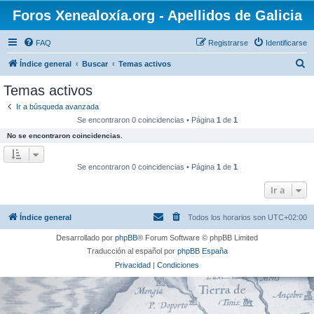
Foros Xenealoxía.org - Apellidos de Galicia
FAQ
Registrarse
Identificarse
B
Índice general
Buscar
Temas activos
u
Temas activos
s
Ir a búsqueda avanzada
c
Se encontraron 0 coincidencias • Página
1
de
1
a
No se encontraron coincidencias.
r
Se encontraron 0 coincidencias • Página
1
de
1
Ir a
Índice general
Todos los horarios son
UTC+02:00
Desarrollado por
phpBB
® Forum Software © phpBB Limited
Traducción al español por
phpBB España
Privacidad
|
Condiciones