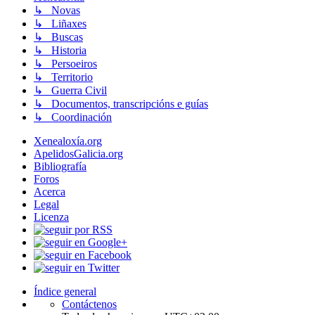
↳ Novas
↳ Liñaxes
↳ Buscas
↳ Historia
↳ Persoeiros
↳ Territorio
↳ Guerra Civil
↳ Documentos, transcripcións e guías
↳ Coordinación
Xenealoxía.org
ApelidosGalicia.org
Bibliografía
Foros
Acerca
Legal
Licenza
Índice general
Contáctenos