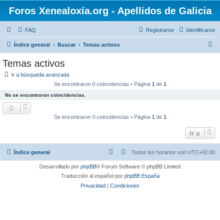
Foros Xenealoxía.org - Apellidos de Galicia
FAQ
Registrarse
Identificarse
B
Índice general
Buscar
Temas activos
u
Temas activos
s
Ir a búsqueda avanzada
c
Se encontraron 0 coincidencias • Página
1
de
1
a
No se encontraron coincidencias.
r
Se encontraron 0 coincidencias • Página
1
de
1
Ir a
Índice general
Todos los horarios son
UTC+02:00
Desarrollado por
phpBB
® Forum Software © phpBB Limited
Traducción al español por
phpBB España
Privacidad
|
Condiciones