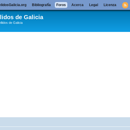
lidosGalicia.org
Bibliografía
Foros
Acerca
Legal
Licenza
lidos de Galicia
llidos de Galicia