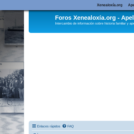
Xenealoxía.org
Ape
Foros Xenealoxía.org - Apel
Intercambio de información sobre historia familiar y ape
Enlaces rápidos
FAQ