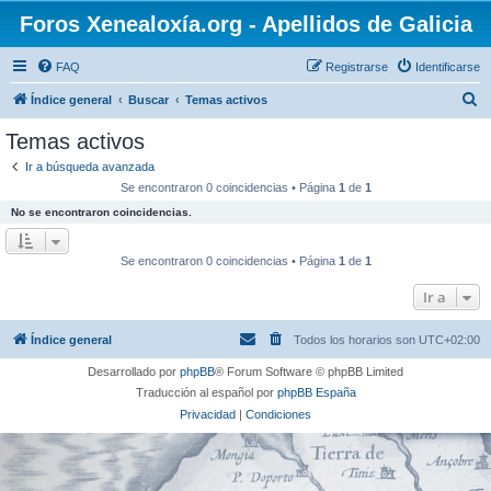
Foros Xenealoxía.org - Apellidos de Galicia
FAQ
Registrarse
Identificarse
B
Índice general
Buscar
Temas activos
u
Temas activos
s
Ir a búsqueda avanzada
c
Se encontraron 0 coincidencias • Página
1
de
1
a
No se encontraron coincidencias.
r
Se encontraron 0 coincidencias • Página
1
de
1
Ir a
Índice general
Todos los horarios son
UTC+02:00
Desarrollado por
phpBB
® Forum Software © phpBB Limited
Traducción al español por
phpBB España
Privacidad
|
Condiciones