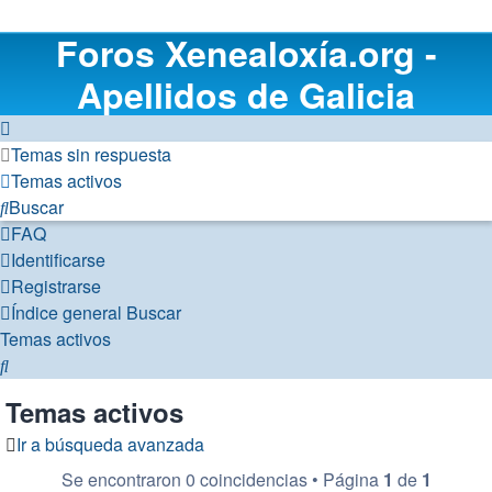
Foros Xenealoxía.org -
Apellidos de Galicia
Temas sin respuesta
Temas activos
Buscar
FAQ
Identificarse
Registrarse
Índice general
Buscar
Temas activos
Buscar
Temas activos
Ir a búsqueda avanzada
Se encontraron 0 coincidencias • Página
1
de
1