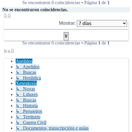
Se encontraron 0 coincidencias • Página
1
de
1
No se encontraron coincidencias.
Mostrar:
Se encontraron 0 coincidencias • Página
1
de
1
Ir a
Apelidos
↳ Apelidos
↳ Buscas
↳ Heráldica
Xenealoxía
↳ Novas
↳ Liñaxes
↳ Buscas
↳ Historia
↳ Persoeiros
↳ Territorio
↳ Guerra Civil
↳ Documentos, transcripcións e guías