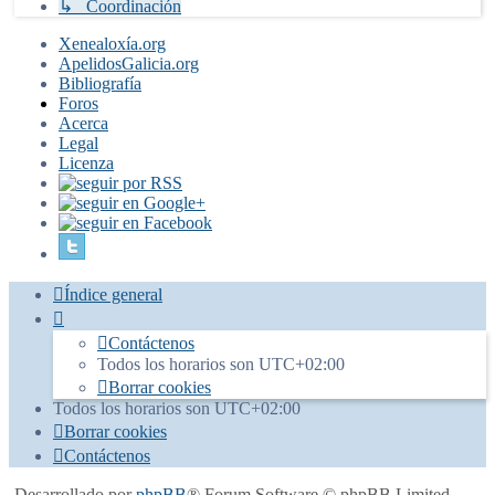
↳ Coordinación
Xenealoxía.org
ApelidosGalicia.org
Bibliografía
Foros
Acerca
Legal
Licenza
Índice general
Contáctenos
Todos los horarios son
UTC+02:00
Borrar cookies
Todos los horarios son
UTC+02:00
Borrar cookies
Contáctenos
Desarrollado por
phpBB
® Forum Software © phpBB Limited