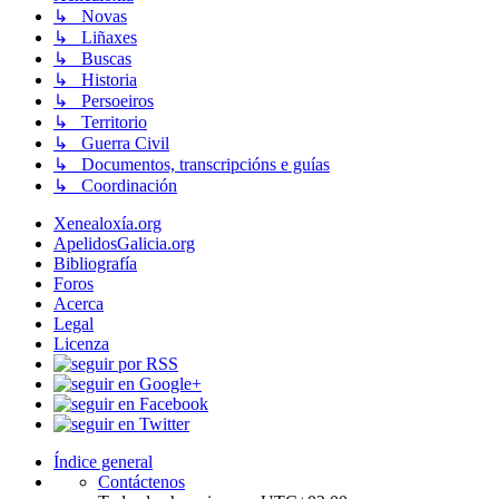
↳ Novas
↳ Liñaxes
↳ Buscas
↳ Historia
↳ Persoeiros
↳ Territorio
↳ Guerra Civil
↳ Documentos, transcripcións e guías
↳ Coordinación
Xenealoxía.org
ApelidosGalicia.org
Bibliografía
Foros
Acerca
Legal
Licenza
Índice general
Contáctenos