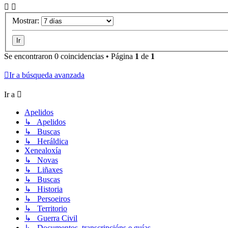
Mostrar:
Se encontraron 0 coincidencias • Página
1
de
1
Ir a búsqueda avanzada
Ir a
Apelidos
↳ Apelidos
↳ Buscas
↳ Heráldica
Xenealoxía
↳ Novas
↳ Liñaxes
↳ Buscas
↳ Historia
↳ Persoeiros
↳ Territorio
↳ Guerra Civil
↳ Documentos, transcripcións e guías