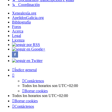
↳ Coordinación
Xenealoxía.org
ApelidosGalicia.org
Bibliografía
Foros
Acerca
Legal
Licenza
Índice general
Contáctenos
Todos los horarios son
UTC+02:00
Borrar cookies
Todos los horarios son
UTC+02:00
Borrar cookies
Contáctenos