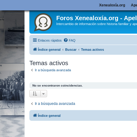
Xenealoxía.org
Ape
Foros Xenealoxía.org - Apel
Intercambio de información sobre historia familiar y ape
Enlaces rápidos
FAQ
Índice general
Buscar
Temas activos
Temas activos
Ir a búsqueda avanzada
No se encontraron coincidencias.
Ir a búsqueda avanzada
Índice general