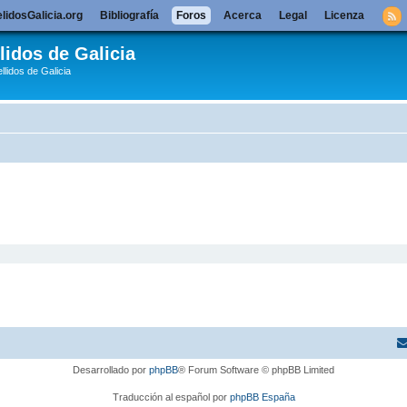
lidosGalicia.org
Bibliografía
Foros
Acerca
Legal
Licenza
lidos de Galicia
llidos de Galicia
Desarrollado por
phpBB
® Forum Software © phpBB Limited
Traducción al español por
phpBB España