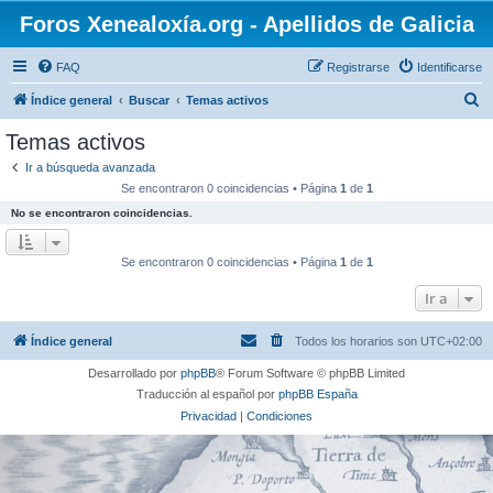
Foros Xenealoxía.org - Apellidos de Galicia
FAQ
Registrarse
Identificarse
B
Índice general
Buscar
Temas activos
u
Temas activos
s
Ir a búsqueda avanzada
c
Se encontraron 0 coincidencias • Página
1
de
1
a
No se encontraron coincidencias.
r
Se encontraron 0 coincidencias • Página
1
de
1
Ir a
Índice general
Todos los horarios son
UTC+02:00
Desarrollado por
phpBB
® Forum Software © phpBB Limited
Traducción al español por
phpBB España
Privacidad
|
Condiciones