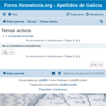
Foros Xenealoxía.org - Apellidos de Galicia
FAQ
Registrarse
Identificarse
B
Índice general
Buscar
Temas activos
u
Temas activos
s
Ir a búsqueda avanzada
c
Se encontraron 0 coincidencias • Página
1
de
1
a
No se encontraron coincidencias.
r
Se encontraron 0 coincidencias • Página
1
de
1
Ir a
Índice general
Todos los horarios son
UTC+02:00
Desarrollado por
phpBB
® Forum Software © phpBB Limited
Traducción al español por
phpBB España
Privacidad
|
Condiciones