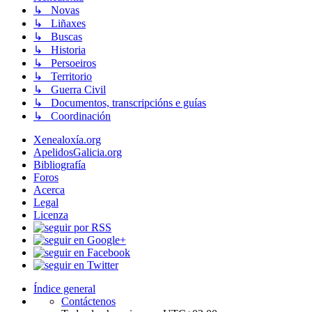
↳ Novas
↳ Liñaxes
↳ Buscas
↳ Historia
↳ Persoeiros
↳ Territorio
↳ Guerra Civil
↳ Documentos, transcripcións e guías
↳ Coordinación
Xenealoxía.org
ApelidosGalicia.org
Bibliografía
Foros
Acerca
Legal
Licenza
Índice general
Contáctenos