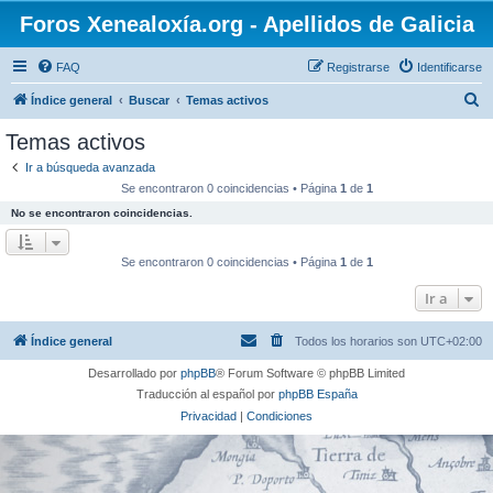
Foros Xenealoxía.org - Apellidos de Galicia
FAQ
Registrarse
Identificarse
B
Índice general
Buscar
Temas activos
u
Temas activos
s
Ir a búsqueda avanzada
c
Se encontraron 0 coincidencias • Página
1
de
1
a
No se encontraron coincidencias.
r
Se encontraron 0 coincidencias • Página
1
de
1
Ir a
Índice general
Todos los horarios son
UTC+02:00
Desarrollado por
phpBB
® Forum Software © phpBB Limited
Traducción al español por
phpBB España
Privacidad
|
Condiciones