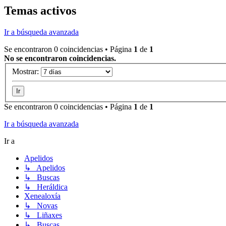
Temas activos
Ir a búsqueda avanzada
Se encontraron 0 coincidencias • Página
1
de
1
No se encontraron coincidencias.
Mostrar:
Se encontraron 0 coincidencias • Página
1
de
1
Ir a búsqueda avanzada
Ir a
Apelidos
↳ Apelidos
↳ Buscas
↳ Heráldica
Xenealoxía
↳ Novas
↳ Liñaxes
↳ Buscas