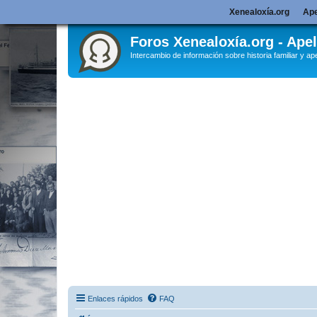
Xenealoxía.org
Ape
Foros Xenealoxía.org - Apel
Intercambio de información sobre historia familiar y ape
Enlaces rápidos
FAQ