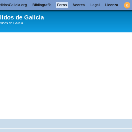
lidosGalicia.org
Bibliografía
Foros
Acerca
Legal
Licenza
lidos de Galicia
llidos de Galicia