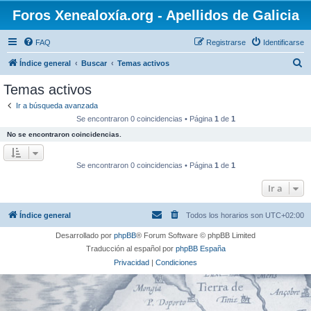
Foros Xenealoxía.org - Apellidos de Galicia
FAQ
Registrarse
Identificarse
B
Índice general
Buscar
Temas activos
u
Temas activos
s
Ir a búsqueda avanzada
c
Se encontraron 0 coincidencias • Página
1
de
1
a
No se encontraron coincidencias.
r
Se encontraron 0 coincidencias • Página
1
de
1
Ir a
Índice general
Todos los horarios son
UTC+02:00
Desarrollado por
phpBB
® Forum Software © phpBB Limited
Traducción al español por
phpBB España
Privacidad
|
Condiciones