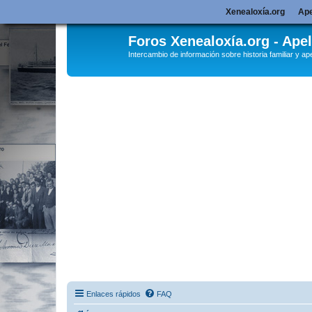
Xenealoxía.org
Ape
Foros Xenealoxía.org - Apel
Intercambio de información sobre historia familiar y ape
Enlaces rápidos
FAQ