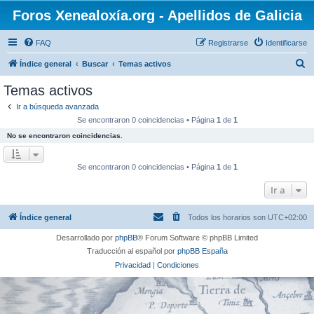
Foros Xenealoxía.org - Apellidos de Galicia
FAQ
Registrarse
Identificarse
B
Índice general
Buscar
Temas activos
u
Temas activos
s
Ir a búsqueda avanzada
c
Se encontraron 0 coincidencias • Página
1
de
1
a
No se encontraron coincidencias.
r
Se encontraron 0 coincidencias • Página
1
de
1
Ir a
Índice general
Todos los horarios son
UTC+02:00
Desarrollado por
phpBB
® Forum Software © phpBB Limited
Traducción al español por
phpBB España
Privacidad
|
Condiciones