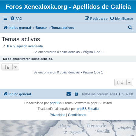
Foros Xenealoxía.org - Apellidos de Galicia
FAQ
Registrarse
Identificarse
B
Índice general
Buscar
Temas activos
u
Temas activos
s
Ir a búsqueda avanzada
c
Se encontraron 0 coincidencias • Página
1
de
1
a
No se encontraron coincidencias.
r
Se encontraron 0 coincidencias • Página
1
de
1
Ir a
Índice general
Todos los horarios son
UTC+02:00
Desarrollado por
phpBB
® Forum Software © phpBB Limited
Traducción al español por
phpBB España
Privacidad
|
Condiciones