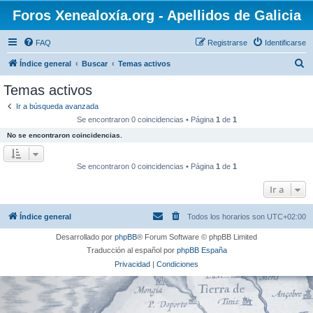
Foros Xenealoxía.org - Apellidos de Galicia
FAQ
Registrarse
Identificarse
B
Índice general
Buscar
Temas activos
u
Temas activos
s
Ir a búsqueda avanzada
c
Se encontraron 0 coincidencias • Página
1
de
1
a
No se encontraron coincidencias.
r
Se encontraron 0 coincidencias • Página
1
de
1
Ir a
Índice general
Todos los horarios son
UTC+02:00
Desarrollado por
phpBB
® Forum Software © phpBB Limited
Traducción al español por
phpBB España
Privacidad
|
Condiciones