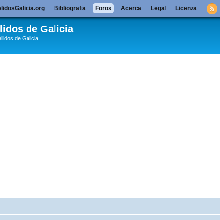
lidosGalicia.org
Bibliografía
Foros
Acerca
Legal
Licenza
lidos de Galicia
llidos de Galicia