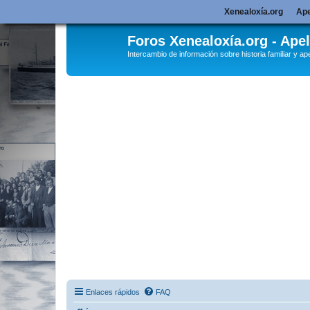
Xenealoxía.org
Ape
Foros Xenealoxía.org - Apel
Intercambio de información sobre historia familiar y ape
Enlaces rápidos
FAQ