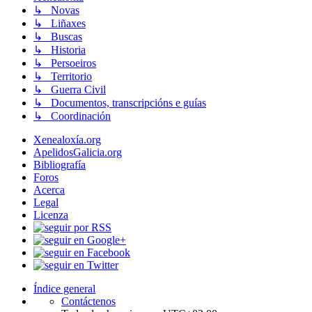
↳ Novas
↳ Liñaxes
↳ Buscas
↳ Historia
↳ Persoeiros
↳ Territorio
↳ Guerra Civil
↳ Documentos, transcripcións e guías
↳ Coordinación
Xenealoxía.org
ApelidosGalicia.org
Bibliografía
Foros
Acerca
Legal
Licenza
Índice general
Contáctenos