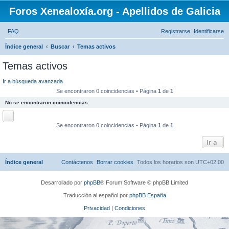
Foros Xenealoxía.org - Apellidos de Galicia
FAQ
Registrarse
Identificarse
B
Índice general
Buscar
Temas activos
u
Temas activos
s
Ir a búsqueda avanzada
c
Se encontraron 0 coincidencias • Página
1
de
1
a
No se encontraron coincidencias.
r
Se encontraron 0 coincidencias • Página
1
de
1
Ir a
Índice general
Contáctenos
Borrar cookies
Todos los horarios son
UTC+02:00
Desarrollado por
phpBB
® Forum Software © phpBB Limited
Traducción al español por
phpBB España
Privacidad
|
Condiciones