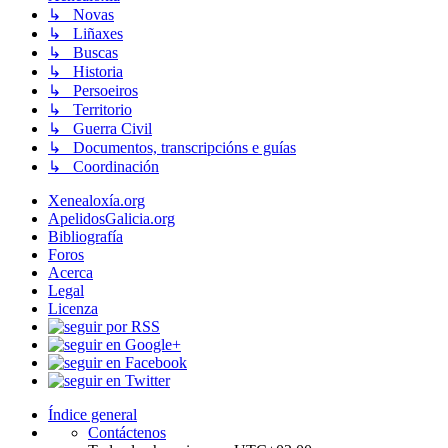
↳ Novas
↳ Liñaxes
↳ Buscas
↳ Historia
↳ Persoeiros
↳ Territorio
↳ Guerra Civil
↳ Documentos, transcripcións e guías
↳ Coordinación
Xenealoxía.org
ApelidosGalicia.org
Bibliografía
Foros
Acerca
Legal
Licenza
Índice general
Contáctenos